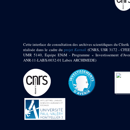
pylône
e
Cour axiale du V
pylône, avant-porte du
e
VI
pylône
e
VI
pylône
e
Cour axiale du VI
pylône
e
Cour nord du VI
Cette interface de consultation des archives scientifiques du Cfeetk 
pylône
réalisée dans le cadre du
projet
Karnak
(CNRS, USR 3172 - CFEE
e
Cour sud du VI
UMR 5140, Équipe ENiM - Programme « Investissement d’Aven
pylône
ANR-11-LABX-0032-01 Labex ARCHIMEDE)
Objets découverts
Zone Centrale du Temple
Chapelle de
Kamoutef
Chapelle de Philippe
Arrhidée
Portique du
sanctuaire de la barque
« Palais de Maât »