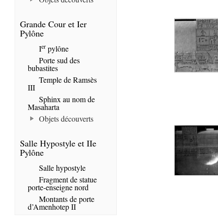
Grande Cour et Ier
Pylône
er
I
pylône
Porte sud des
bubastites
Temple de Ramsès
III
Sphinx au nom de
Masaharta
Objets découverts
Salle Hypostyle et IIe
Pylône
Salle hypostyle
Fragment de statue
porte-enseigne nord
Montants de porte
d’Amenhotep II