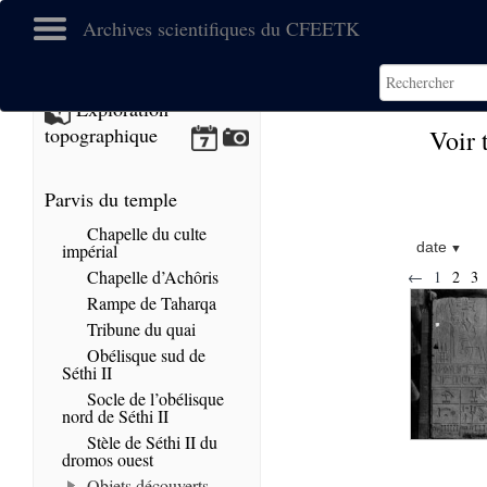
Archives scientifiques du CFEETK
Exploration
topographique
Voir 
Parvis du temple
Chapelle du culte
date
impérial
Chapelle d’Achôris
←
1
2
3
Rampe de Taharqa
Tribune du quai
Obélisque sud de
Séthi II
Socle de l’obélisque
nord de Séthi II
Stèle de Séthi II du
dromos ouest
Objets découverts