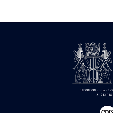
Statue d’un roi
agenouillé présentant
une table d’offrandes de
Séthi II
Statue porte-
enseigne de Séthi II
Statue porte-
enseigne de Séthi II
Stèle de la campagne
nubienne de
Psammétique II
Objets découverts
Zone des Pylônes
Centraux
e
III
pylône
« Porte » de Ramsès
IX
18 998 999 visites - 127
e
IV
pylône
21 742 048 
e
Cour nord du IV
pylône
e
Cour sud du IV