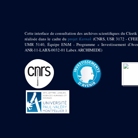
pylône
e
Cour axiale du V
pylône, avant-porte du
e
VI
pylône
e
VI
pylône
e
Cour axiale du VI
Cette interface de consultation des archives scientifiques du Cfeetk 
pylône
réalisée dans le cadre du
projet
Karnak
(CNRS, USR 3172 - CFEE
UMR 5140, Équipe ENiM - Programme « Investissement d’Aven
e
Cour nord du VI
ANR-11-LABX-0032-01 Labex ARCHIMEDE)
pylône
e
Cour sud du VI
pylône
Objets découverts
Zone Centrale du Temple
Chapelle de
Kamoutef
Chapelle de Philippe
Arrhidée
Portique du
sanctuaire de la barque
« Palais de Maât »