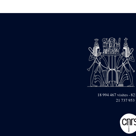
Statue d’un roi
agenouillé présentant
une table d’offrandes de
Séthi II
Statue porte-
enseigne de Séthi II
Statue porte-
enseigne de Séthi II
Stèle de la campagne
nubienne de
Psammétique II
Objets découverts
Zone des Pylônes
Centraux
e
III
pylône
18 994 467 visites - 821
21 737 953 
« Porte » de Ramsès
IX
e
IV
pylône
e
Cour nord du IV
pylône
e
Cour sud du IV