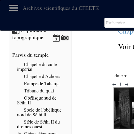
Archives scientifiques du CFEETK
Chape
Exploration
topographique
Voir 
Parvis du temple
Chapelle du culte
impérial
Chapelle d’Achôris
date
Rampe de Taharqa
←
1
→
Tribune du quai
Obélisque sud de
Séthi II
Socle de l’obélisque
nord de Séthi II
Stèle de Séthi II du
dromos ouest
Objets découverts