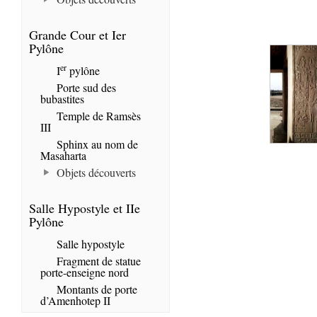
Grande Cour et Ier
Pylône
er
I
pylône
Porte sud des
bubastites
Temple de Ramsès
III
Sphinx au nom de
Masaharta
Objets découverts
Salle Hypostyle et IIe
Pylône
Salle hypostyle
Fragment de statue
porte-enseigne nord
Montants de porte
d’Amenhotep II