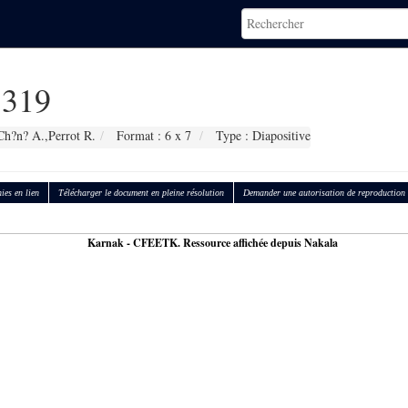
319
Ch?n? A.,Perrot R.
Format : 6 x 7
Type : Diapositive
ies en lien
Télécharger le document en pleine résolution
Demander une autorisation de reproduction