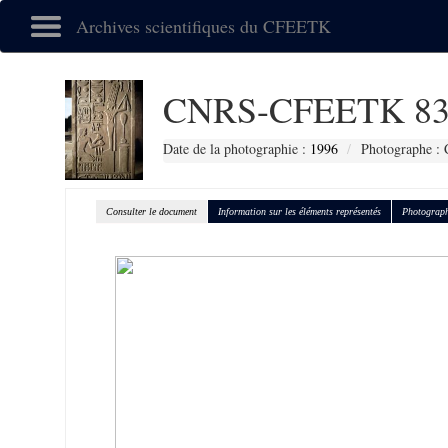
Archives scientifiques du CFEETK
CNRS-CFEETK 83
Date de la photographie :
1996
Photographe : 
Consulter le document
Information sur les éléments représentés
Photograph