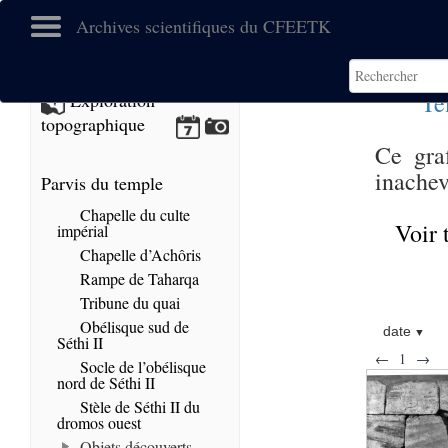
Archives scientifiques du CFEETK
Te
Exploration
topographique
Ce graf
inachev
Parvis du temple
Chapelle du culte
Voir 
impérial
Chapelle d’Achôris
Rampe de Taharqa
Tribune du quai
Obélisque sud de
date
Séthi II
←
1
→
Socle de l’obélisque
nord de Séthi II
Stèle de Séthi II du
dromos ouest
Objets découverts