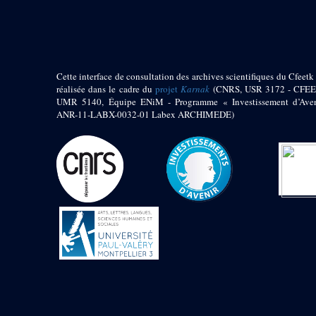
pylône
e
Cour axiale du V
pylône, avant-porte du
e
VI
pylône
e
VI
pylône
e
Cour axiale du VI
Cette interface de consultation des archives scientifiques du Cfeetk 
pylône
réalisée dans le cadre du
projet
Karnak
(CNRS, USR 3172 - CFEE
UMR 5140, Équipe ENiM - Programme « Investissement d’Aven
e
Cour nord du VI
ANR-11-LABX-0032-01 Labex ARCHIMEDE)
pylône
e
Cour sud du VI
pylône
Objets découverts
Zone Centrale du Temple
Chapelle de
Kamoutef
Chapelle de Philippe
Arrhidée
Portique du
sanctuaire de la barque
« Palais de Maât »