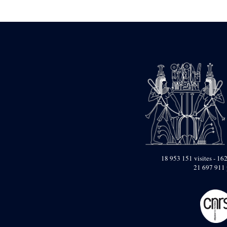
Statue d’un roi
agenouillé présentant
une table d’offrandes de
Séthi II
Statue porte-
enseigne de Séthi II
Statue porte-
enseigne de Séthi II
Stèle de la campagne
nubienne de
Psammétique II
Objets découverts
Zone des Pylônes
Centraux
e
III
pylône
18 953 151 visites - 162
21 697 911 
« Porte » de Ramsès
IX
e
IV
pylône
e
Cour nord du IV
pylône
e
Cour sud du IV