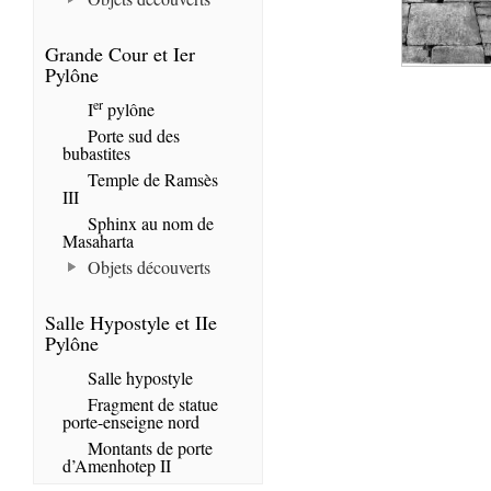
Grande Cour et Ier
Pylône
er
I
pylône
Porte sud des
bubastites
Temple de Ramsès
III
Sphinx au nom de
Masaharta
Objets découverts
Salle Hypostyle et IIe
Pylône
Salle hypostyle
Fragment de statue
porte-enseigne nord
Montants de porte
d’Amenhotep II