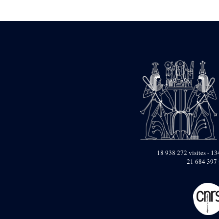
Statue d’un roi
agenouillé présentant
une table d’offrandes de
Séthi II
Statue porte-
enseigne de Séthi II
Statue porte-
enseigne de Séthi II
Stèle de la campagne
nubienne de
Psammétique II
Objets découverts
Zone des Pylônes
Centraux
e
III
pylône
18 938 272 visites - 134
21 684 397 
« Porte » de Ramsès
IX
e
IV
pylône
e
Cour nord du IV
pylône
e
Cour sud du IV