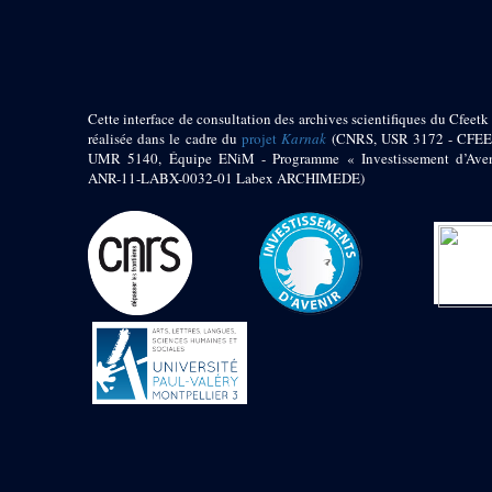
pylône
e
Cour axiale du V
pylône, avant-porte du
e
VI
pylône
e
VI
pylône
e
Cour axiale du VI
Cette interface de consultation des archives scientifiques du Cfeetk 
pylône
réalisée dans le cadre du
projet
Karnak
(CNRS, USR 3172 - CFEE
UMR 5140, Équipe ENiM - Programme « Investissement d’Aven
e
Cour nord du VI
ANR-11-LABX-0032-01 Labex ARCHIMEDE)
pylône
e
Cour sud du VI
pylône
Objets découverts
Zone Centrale du Temple
Chapelle de
Kamoutef
Chapelle de Philippe
Arrhidée
Portique du
sanctuaire de la barque
« Palais de Maât »