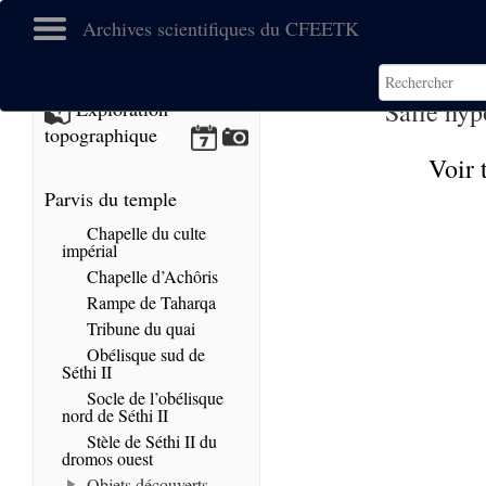
Archives scientifiques du CFEETK
Salle hyp
Exploration
topographique
Voir 
Parvis du temple
Chapelle du culte
impérial
Chapelle d’Achôris
Rampe de Taharqa
Tribune du quai
Obélisque sud de
Séthi II
Socle de l’obélisque
nord de Séthi II
Stèle de Séthi II du
dromos ouest
Objets découverts