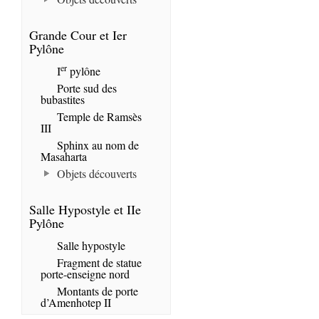
Grande Cour et Ier
Pylône
er
I
pylône
Porte sud des
bubastites
Temple de Ramsès
III
Sphinx au nom de
Masaharta
Objets découverts
Salle Hypostyle et IIe
Pylône
Salle hypostyle
Fragment de statue
porte-enseigne nord
Montants de porte
d’Amenhotep II