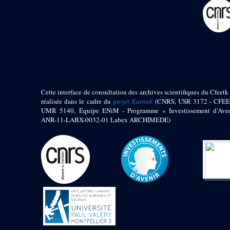
pylône
e
Cour axiale du V
pylône, avant-porte du
e
VI
pylône
e
VI
pylône
e
Cour axiale du VI
pylône
e
Cour nord du VI
pylône
Cette interface de consultation des archives scientifiques du Cfeetk 
e
Cour sud du VI
réalisée dans le cadre du
projet
Karnak
(CNRS, USR 3172 - CFEE
pylône
UMR 5140, Équipe ENiM - Programme « Investissement d’Aven
Objets découverts
ANR-11-LABX-0032-01 Labex ARCHIMEDE)
Zone Centrale du Temple
Chapelle de
Kamoutef
Chapelle de Philippe
Arrhidée
Portique du
sanctuaire de la barque
« Palais de Maât »