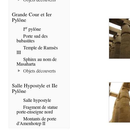
Grande Cour et Ier
Pylône
er
I
pylône
Porte sud des
bubastites
Temple de Ramsès
III
Sphinx au nom de
Masaharta
Objets découverts
Salle Hypostyle et IIe
Pylône
Salle hypostyle
Fragment de statue
porte-enseigne nord
Montants de porte
d’Amenhotep II