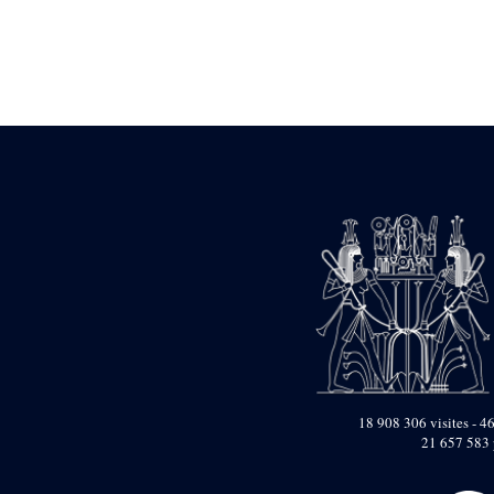
Statue d’un roi
agenouillé présentant
une table d’offrandes de
Séthi II
Statue porte-
enseigne de Séthi II
Statue porte-
enseigne de Séthi II
Stèle de la campagne
nubienne de
Psammétique II
Objets découverts
Zone des Pylônes
Centraux
e
III
pylône
« Porte » de Ramsès
IX
e
IV
pylône
18 908 306 visites - 46
e
Cour nord du IV
21 657 583 
pylône
e
Cour sud du IV