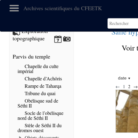
Archives scientifiques du CFEETK
Salle hy
Exploration
topographique
Voir 
Parvis du temple
Chapelle du culte
impérial
Chapelle d’Achôris
date
Rampe de Taharqa
←
1
2
→
Tribune du quai
Obélisque sud de
Séthi II
Socle de l’obélisque
nord de Séthi II
Stèle de Séthi II du
dromos ouest
Objets découverts