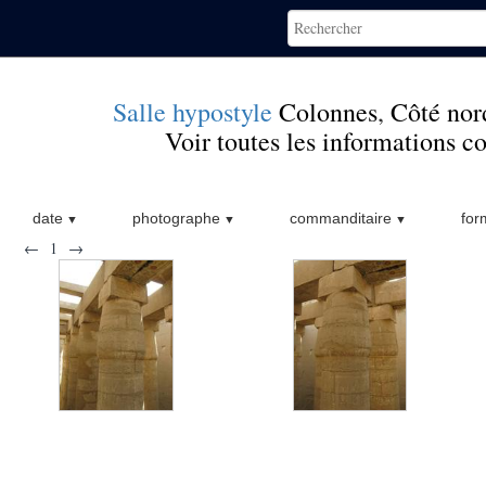
Salle hypostyle
Colonnes
,
Côté nor
Voir toutes les informations 
date
photographe
commanditaire
for
←
1
→