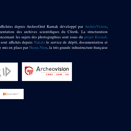
affichées depuis ArcheoGrid Karnak développé par
ArchéoVision
,
entation des archives scientifiques du Cfeetk. La structuration
oncernant les sujets des photographies sont issus du
projet
Karnak
.
 sont affichés depuis
Nakala
le service de dépôt, documentation et
e mis en place par
Huma-Num
, la très grande infrastructure française