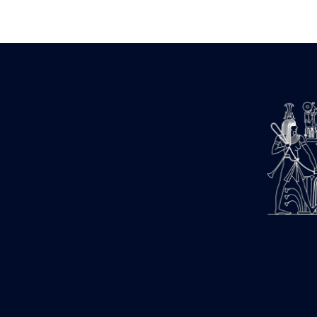
Zone des Pylônes Centraux
e
III
pylône
« Porte » de Ramsès IX
e
IV
pylône
e
Cour nord du IV
pylône
e
Cour sud du IV
pylône
e
Cour axiale du V
pylône, avant-
e
porte du VI
pylône
e
VI
pylône
e
Cour axiale du VI
pylône
e
Cour nord du VI
pylône
e
Cour sud du VI
pylône
Objets découverts
Zone Centrale du Temple
Chapelle de Kamoutef
Chapelle de Philippe Arrhidée
Portique du sanctuaire de la