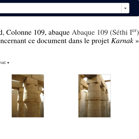
er
d
,
Colonne 109, abaque
Abaque 109 (Séthi I
)
Karnak
concernant ce document dans le projet
»
mat