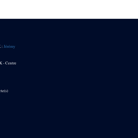
K :
Jérémy
K - Centre
te(s)