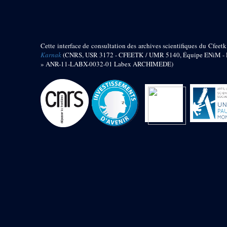
barque
« Palais de Maât »
Objets découverts
Cette interface de consultation des archives scientifiques du Cfeetk
Zone de l'Akhmenou
Karnak
(CNRS, USR 3172 - CFEETK / UMR 5140, Équipe ENiM - Pr
» ANR-11-LABX-0032-01 Labex ARCHIMEDE)
Salle des fêtes « Heret-ib »
Autel de la salle solaire
Base de statue
Base de statue de Thoutmosis III
Base et pieds d’un groupe
statuaire
Fragment inférieur de statue de
Thoutmosis III présentant un autel à
libation
Statue agenouillée
Table d’offrandes de Thoutmosis
III
Objets découverts
Mur extérieur de Thoutmosis III