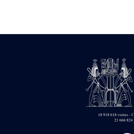
Statue d’un roi
agenouillé présentant
une table d’offrandes de
Séthi II
Statue porte-
enseigne de Séthi II
Statue porte-
enseigne de Séthi II
Stèle de la campagne
nubienne de
Psammétique II
Objets découverts
Zone des Pylônes
Centraux
e
III
pylône
« Porte » de Ramsès
IX
e
IV
pylône
18 918 618 visites - 1
e
Cour nord du IV
21 666 824 
pylône
e
Cour sud du IV