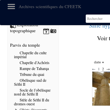
Archives scientifiques du CFEETK
Salle hy
Exploration
topographique
Voir 
Parvis du temple
Chapelle du culte
impérial
Chapelle d’Achôris
date
Rampe de Taharqa
←
1
2
→
Tribune du quai
Obélisque sud de
Séthi II
Socle de l’obélisque
nord de Séthi II
Stèle de Séthi II du
dromos ouest
Objets découverts