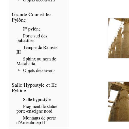
Grande Cour et Ier
Pylône
er
I
pylône
Porte sud des
bubastites
Temple de Ramsès
III
Sphinx au nom de
Masaharta
Objets découverts
Salle Hypostyle et IIe
Pylône
Salle hypostyle
Fragment de statue
porte-enseigne nord
Montants de porte
d’Amenhotep II