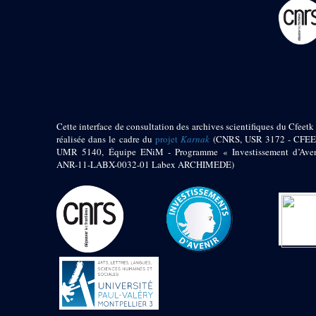
pylône
e
Cour axiale du V
pylône, avant-porte du
e
VI
pylône
e
VI
pylône
e
Cour axiale du VI
pylône
e
Cour nord du VI
pylône
Cette interface de consultation des archives scientifiques du Cfeetk 
e
Cour sud du VI
réalisée dans le cadre du
projet
Karnak
(CNRS, USR 3172 - CFEE
pylône
UMR 5140, Équipe ENiM - Programme « Investissement d’Aven
Objets découverts
ANR-11-LABX-0032-01 Labex ARCHIMEDE)
Zone Centrale du Temple
Chapelle de
Kamoutef
Chapelle de Philippe
Arrhidée
Portique du
sanctuaire de la barque
« Palais de Maât »