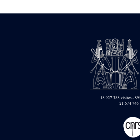
Statue d’un roi
agenouillé présentant
une table d’offrandes de
Séthi II
Statue porte-
enseigne de Séthi II
Statue porte-
enseigne de Séthi II
Stèle de la campagne
nubienne de
Psammétique II
Objets découverts
Zone des Pylônes
Centraux
e
III
pylône
18 927 388 visites - 895
21 674 746 
« Porte » de Ramsès
IX
e
IV
pylône
e
Cour nord du IV
pylône
e
Cour sud du IV