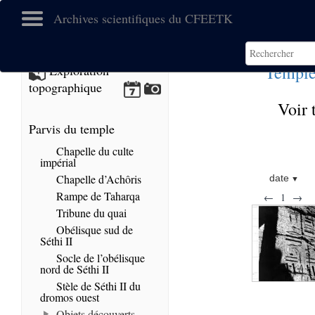
Archives scientifiques du CFEETK
Temple
Exploration
topographique
Voir 
Parvis du temple
Chapelle du culte
impérial
Chapelle d’Achôris
date
Rampe de Taharqa
←
1
→
Tribune du quai
Obélisque sud de
Séthi II
Socle de l’obélisque
nord de Séthi II
Stèle de Séthi II du
dromos ouest
Objets découverts