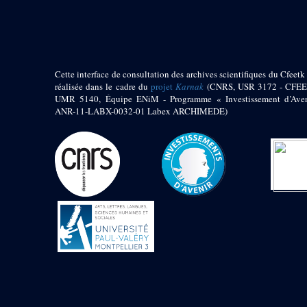
pylône
e
Cour axiale du V
pylône, avant-porte du
e
VI
pylône
e
VI
pylône
e
Cour axiale du VI
Cette interface de consultation des archives scientifiques du Cfeetk 
pylône
réalisée dans le cadre du
projet
Karnak
(CNRS, USR 3172 - CFEE
UMR 5140, Équipe ENiM - Programme « Investissement d’Aven
e
Cour nord du VI
ANR-11-LABX-0032-01 Labex ARCHIMEDE)
pylône
e
Cour sud du VI
pylône
Objets découverts
Zone Centrale du Temple
Chapelle de
Kamoutef
Chapelle de Philippe
Arrhidée
Portique du
sanctuaire de la barque
« Palais de Maât »