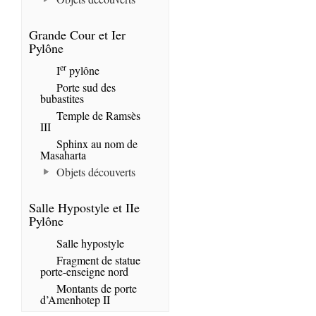
Grande Cour et Ier
Pylône
er
I
pylône
Porte sud des
bubastites
Temple de Ramsès
III
Sphinx au nom de
Masaharta
Objets découverts
Salle Hypostyle et IIe
Pylône
Salle hypostyle
Fragment de statue
porte-enseigne nord
Montants de porte
d’Amenhotep II