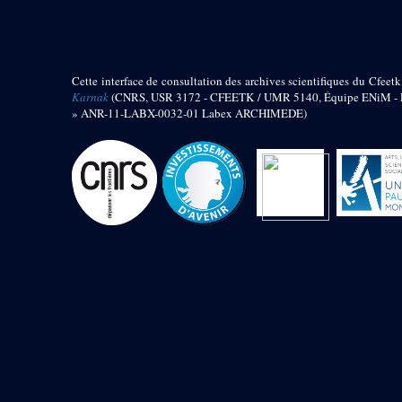
barque
« Palais de Maât »
Objets découverts
Cette interface de consultation des archives scientifiques du Cfeetk
Zone de l'Akhmenou
Karnak
(CNRS, USR 3172 - CFEETK / UMR 5140, Équipe ENiM - Pr
» ANR-11-LABX-0032-01 Labex ARCHIMEDE)
Salle des fêtes « Heret-ib »
Autel de la salle solaire
Base de statue
Base de statue de Thoutmosis III
Base et pieds d’un groupe
statuaire
Fragment inférieur de statue de
Thoutmosis III présentant un autel à
libation
Statue agenouillée
Table d’offrandes de Thoutmosis
III
Objets découverts
Mur extérieur de Thoutmosis III