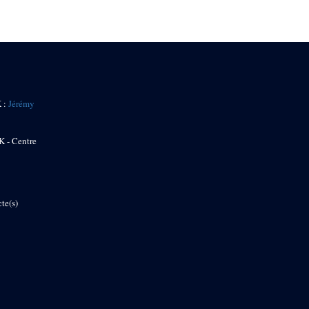
K :
Jérémy
K - Centre
te(s)