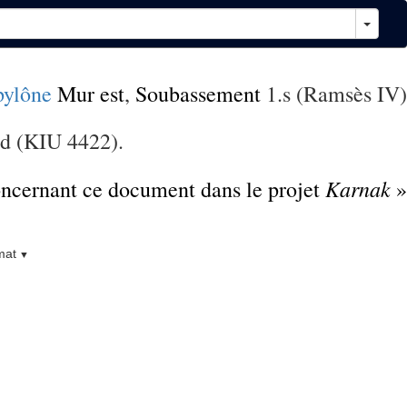
ylône
Mur est
,
Soubassement
1.s (Ramsès IV)
ud (KIU 4422).
Karnak
concernant ce document dans le projet
»
mat