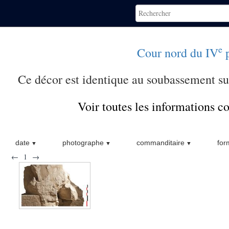
e
Cour nord du IV
p
Ce décor est identique au soubassement s
Voir toutes les informations 
date
photographe
commanditaire
for
←
1
→