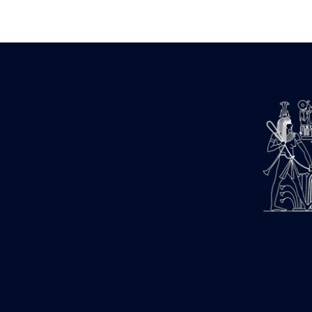
Zone des Pylônes Centraux
e
III
pylône
« Porte » de Ramsès IX
e
IV
pylône
e
Cour nord du IV
pylône
e
Cour sud du IV
pylône
e
Cour axiale du V
pylône, avant-
e
porte du VI
pylône
e
VI
pylône
e
Cour axiale du VI
pylône
e
Cour nord du VI
pylône
e
Cour sud du VI
pylône
Objets découverts
Zone Centrale du Temple
Chapelle de Kamoutef
Chapelle de Philippe Arrhidée
Portique du sanctuaire de la