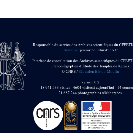
Responsable du service des Archives scientifiques du CFEET
Hourdin
: jeremy.hourdin@cnrs.fr
Interface de consultation des Archives scientifiques du CFEET
Franco-Égyptien d’Étude des Temples de Karnak
© CNRS /
Sébastien Biston-Moulin
version 0.2
18 941 533 visites - 4604 visite(s) aujourd'hui - 14 connec
21 687 244 photographies téléchargées.