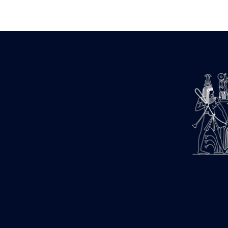
Zone des Pylônes Centraux
e
III
pylône
« Porte » de Ramsès IX
e
IV
pylône
e
Cour nord du IV
pylône
e
Cour sud du IV
pylône
e
Cour axiale du V
pylône, avant-
e
porte du VI
pylône
e
VI
pylône
e
Cour axiale du VI
pylône
e
Cour nord du VI
pylône
e
Cour sud du VI
pylône
Objets découverts
Zone Centrale du Temple
Chapelle de Kamoutef
Chapelle de Philippe Arrhidée
Portique du sanctuaire de la