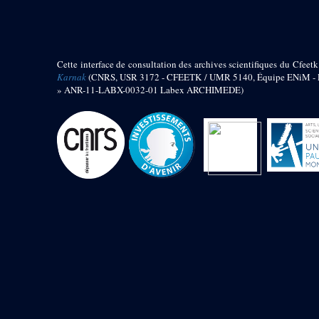
barque
« Palais de Maât »
Objets découverts
Cette interface de consultation des archives scientifiques du Cfeetk
Zone de l'Akhmenou
Karnak
(CNRS, USR 3172 - CFEETK / UMR 5140, Équipe ENiM - Pr
» ANR-11-LABX-0032-01 Labex ARCHIMEDE)
Salle des fêtes « Heret-ib »
Autel de la salle solaire
Base de statue
Base de statue de Thoutmosis III
Base et pieds d’un groupe
statuaire
Fragment inférieur de statue de
Thoutmosis III présentant un autel à
libation
Statue agenouillée
Table d’offrandes de Thoutmosis
III
Objets découverts
Mur extérieur de Thoutmosis III