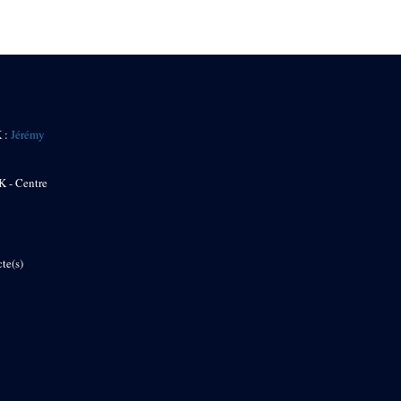
K :
Jérémy
K - Centre
te(s)