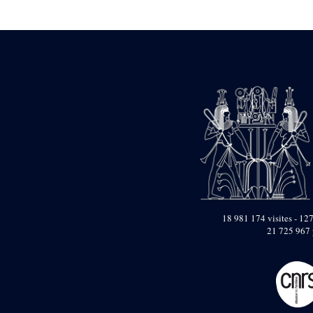
Statue d’un roi
agenouillé présentant
une table d’offrandes de
Séthi II
Statue porte-
enseigne de Séthi II
Statue porte-
enseigne de Séthi II
Stèle de la campagne
nubienne de
Psammétique II
Objets découverts
Zone des Pylônes
Centraux
e
III
pylône
18 981 174 visites - 127
21 725 967 
« Porte » de Ramsès
IX
e
IV
pylône
e
Cour nord du IV
pylône
e
Cour sud du IV