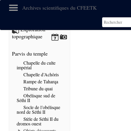
Archives scientifiques du CFEETK
No images found.
Exploration
topographique
Parvis du temple
Chapelle du culte
impérial
Chapelle d’Achôris
Rampe de Taharqa
Tribune du quai
Obélisque sud de
Séthi II
Socle de l’obélisque
nord de Séthi II
Stèle de Séthi II du
dromos ouest
Objets découverts