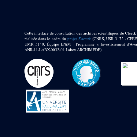
pylône
e
Cour axiale du V
pylône, avant-porte du
e
VI
pylône
e
VI
pylône
e
Cour axiale du VI
Cette interface de consultation des archives scientifiques du Cfeetk 
pylône
réalisée dans le cadre du
projet
Karnak
(CNRS, USR 3172 - CFEE
UMR 5140, Équipe ENiM - Programme « Investissement d’Aven
e
Cour nord du VI
ANR-11-LABX-0032-01 Labex ARCHIMEDE)
pylône
e
Cour sud du VI
pylône
Objets découverts
Zone Centrale du Temple
Chapelle de
Kamoutef
Chapelle de Philippe
Arrhidée
Portique du
sanctuaire de la barque
« Palais de Maât »