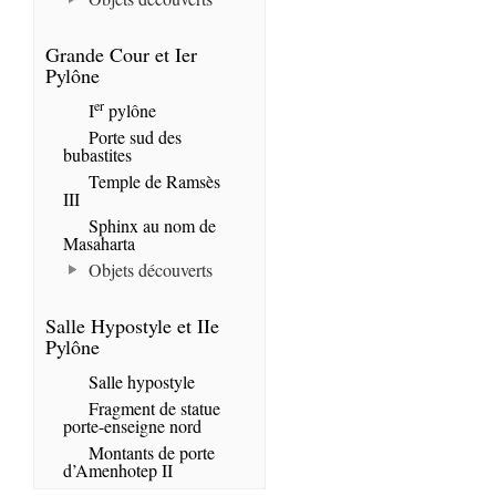
Grande Cour et Ier
Pylône
er
I
pylône
Porte sud des
bubastites
Temple de Ramsès
III
Sphinx au nom de
Masaharta
Objets découverts
Salle Hypostyle et IIe
Pylône
Salle hypostyle
Fragment de statue
porte-enseigne nord
Montants de porte
d’Amenhotep II