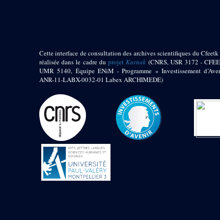
pylône
e
Cour axiale du V
pylône, avant-porte du
e
VI
pylône
e
VI
pylône
e
Cour axiale du VI
Cette interface de consultation des archives scientifiques du Cfeetk 
pylône
réalisée dans le cadre du
projet
Karnak
(CNRS, USR 3172 - CFEE
UMR 5140, Équipe ENiM - Programme « Investissement d’Aven
e
Cour nord du VI
ANR-11-LABX-0032-01 Labex ARCHIMEDE)
pylône
e
Cour sud du VI
pylône
Objets découverts
Zone Centrale du Temple
Chapelle de
Kamoutef
Chapelle de Philippe
Arrhidée
Portique du
sanctuaire de la barque
« Palais de Maât »