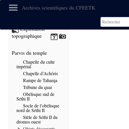
Archives scientifiques du CFEETK
No images found.
Exploration
topographique
Parvis du temple
Chapelle du culte
impérial
Chapelle d’Achôris
Rampe de Taharqa
Tribune du quai
Obélisque sud de
Séthi II
Socle de l’obélisque
nord de Séthi II
Stèle de Séthi II du
dromos ouest
Objets découverts