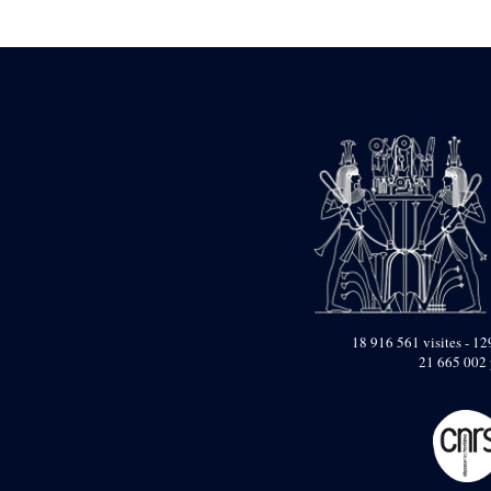
Statue d’un roi
agenouillé présentant
une table d’offrandes de
Séthi II
Statue porte-
enseigne de Séthi II
Statue porte-
enseigne de Séthi II
Stèle de la campagne
nubienne de
Psammétique II
Objets découverts
Zone des Pylônes
Centraux
e
III
pylône
18 916 561 visites - 129
21 665 002 
« Porte » de Ramsès
IX
e
IV
pylône
e
Cour nord du IV
pylône
e
Cour sud du IV