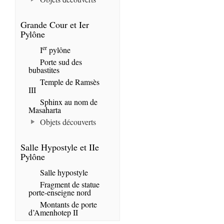
Grande Cour et Ier
Pylône
er
I
pylône
Porte sud des
bubastites
Temple de Ramsès
III
Sphinx au nom de
Masaharta
Objets découverts
Salle Hypostyle et IIe
Pylône
Salle hypostyle
Fragment de statue
porte-enseigne nord
Montants de porte
d’Amenhotep II