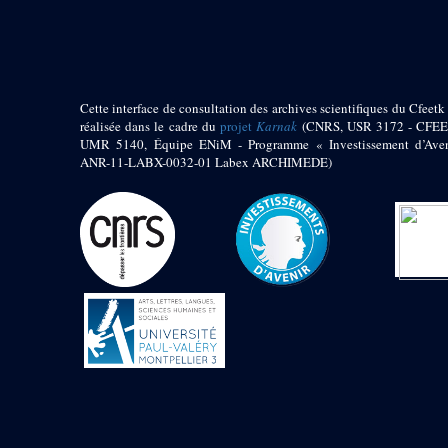
pylône
e
Cour axiale du V
pylône, avant-porte du
e
VI
pylône
e
VI
pylône
e
Cour axiale du VI
Cette interface de consultation des archives scientifiques du Cfeetk 
pylône
réalisée dans le cadre du
projet
Karnak
(CNRS, USR 3172 - CFEE
UMR 5140, Équipe ENiM - Programme « Investissement d’Aven
e
Cour nord du VI
ANR-11-LABX-0032-01 Labex ARCHIMEDE)
pylône
e
Cour sud du VI
pylône
Objets découverts
Zone Centrale du Temple
Chapelle de
Kamoutef
Chapelle de Philippe
Arrhidée
Portique du
sanctuaire de la barque
« Palais de Maât »