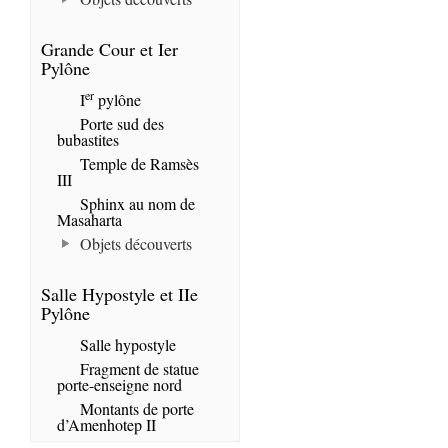
Grande Cour et Ier
Pylône
er
I
pylône
Porte sud des
bubastites
Temple de Ramsès
III
Sphinx au nom de
Masaharta
Objets découverts
Salle Hypostyle et IIe
Pylône
Salle hypostyle
Fragment de statue
porte-enseigne nord
Montants de porte
d’Amenhotep II