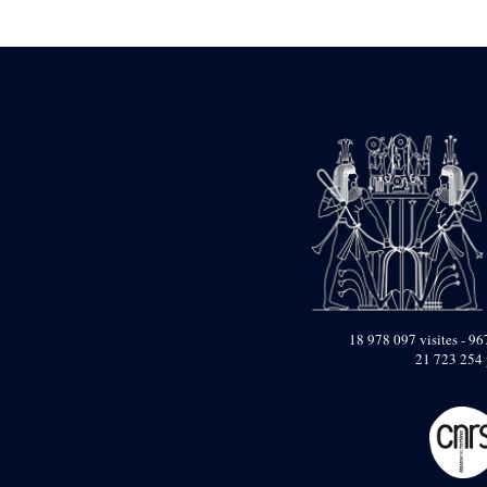
Statue d’un roi
agenouillé présentant
une table d’offrandes de
Séthi II
Statue porte-
enseigne de Séthi II
Statue porte-
enseigne de Séthi II
Stèle de la campagne
nubienne de
Psammétique II
Objets découverts
Zone des Pylônes
Centraux
e
III
pylône
18 978 097 visites - 967
21 723 254 
« Porte » de Ramsès
IX
e
IV
pylône
e
Cour nord du IV
pylône
e
Cour sud du IV