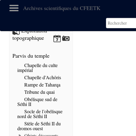
Archives scientifiques du CFEETK
No images found.
Exploration
topographique
Parvis du temple
Chapelle du culte
impérial
Chapelle d’Achôris
Rampe de Taharqa
Tribune du quai
Obélisque sud de
Séthi II
Socle de l’obélisque
nord de Séthi II
Stèle de Séthi II du
dromos ouest
Objets découverts