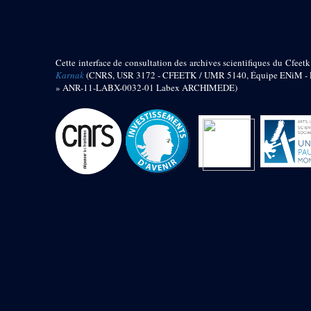
barque
« Palais de Maât »
Objets découverts
Cette interface de consultation des archives scientifiques du Cfeetk
Zone de l'Akhmenou
Karnak
(CNRS, USR 3172 - CFEETK / UMR 5140, Équipe ENiM - Pr
» ANR-11-LABX-0032-01 Labex ARCHIMEDE)
Salle des fêtes « Heret-ib »
Autel de la salle solaire
Base de statue
Base de statue de Thoutmosis III
Base et pieds d’un groupe
statuaire
Fragment inférieur de statue de
Thoutmosis III présentant un autel à
libation
Statue agenouillée
Table d’offrandes de Thoutmosis
III
Objets découverts
Mur extérieur de Thoutmosis III