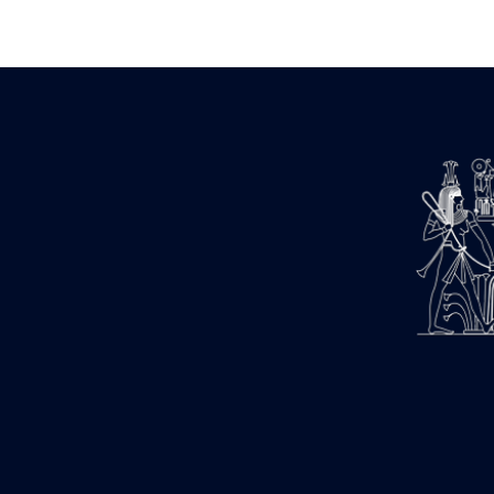
Zone des Pylônes Centraux
e
III
pylône
« Porte » de Ramsès IX
e
IV
pylône
e
Cour nord du IV
pylône
e
Cour sud du IV
pylône
e
Cour axiale du V
pylône, avant-
e
porte du VI
pylône
e
VI
pylône
e
Cour axiale du VI
pylône
e
Cour nord du VI
pylône
e
Cour sud du VI
pylône
Objets découverts
Zone Centrale du Temple
Chapelle de Kamoutef
Chapelle de Philippe Arrhidée
Portique du sanctuaire de la