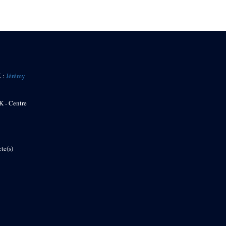
K :
Jérémy
K - Centre
te(s)