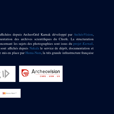
affichées depuis ArcheoGrid Karnak développé par
ArchéoVision
,
entation des archives scientifiques du Cfeetk. La structuration
oncernant les sujets des photographies sont issus du
projet
Karnak
.
 sont affichés depuis
Nakala
le service de dépôt, documentation et
e mis en place par
Huma-Num
, la très grande infrastructure française