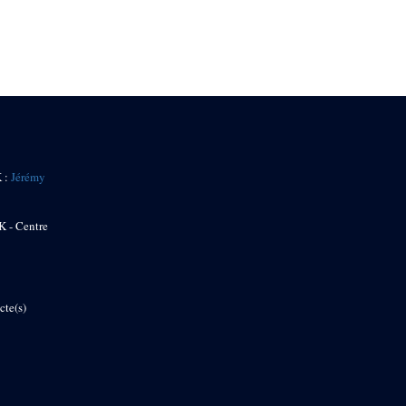
K :
Jérémy
K - Centre
cte(s)