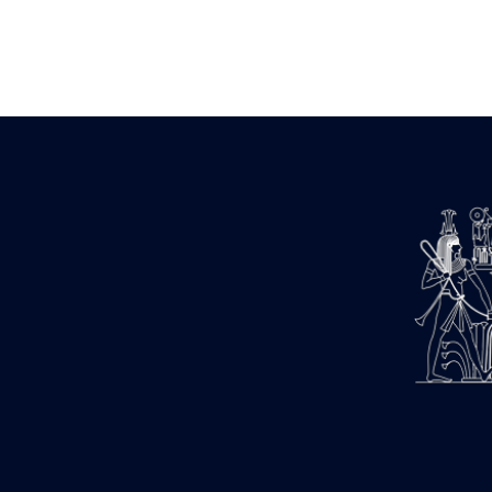
Zone des Pylônes Centraux
e
III
pylône
« Porte » de Ramsès IX
e
IV
pylône
e
Cour nord du IV
pylône
e
Cour sud du IV
pylône
e
Cour axiale du V
pylône, avant-
e
porte du VI
pylône
e
VI
pylône
e
Cour axiale du VI
pylône
e
Cour nord du VI
pylône
e
Cour sud du VI
pylône
Objets découverts
Zone Centrale du Temple
Chapelle de Kamoutef
Chapelle de Philippe Arrhidée
Portique du sanctuaire de la