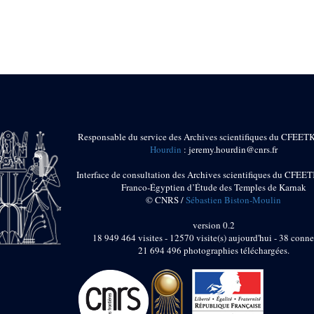
Responsable du service des Archives scientifiques du CFEET
Hourdin
: jeremy.hourdin@cnrs.fr
Interface de consultation des Archives scientifiques du CFEET
Franco-Égyptien d’Étude des Temples de Karnak
© CNRS /
Sébastien Biston-Moulin
version 0.2
18 949 464 visites - 12570 visite(s) aujourd'hui - 38 conne
21 694 496 photographies téléchargées.