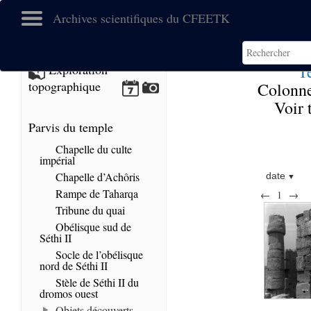
Archives scientifiques du CFEETK
T
Exploration
topographique
Colonne
Voir 
Parvis du temple
Chapelle du culte
impérial
Chapelle d’Achôris
date
Rampe de Taharqa
←
1
→
Tribune du quai
Obélisque sud de
Séthi II
Socle de l’obélisque
nord de Séthi II
Stèle de Séthi II du
dromos ouest
Objets découverts