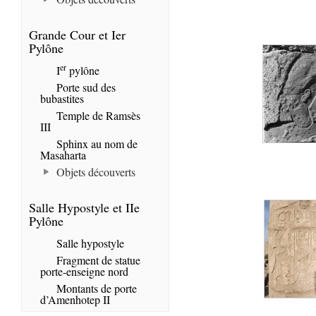
Grande Cour et Ier
Pylône
er
I
pylône
Porte sud des
bubastites
Temple de Ramsès
III
Sphinx au nom de
Masaharta
Objets découverts
Salle Hypostyle et IIe
Pylône
Salle hypostyle
Fragment de statue
porte-enseigne nord
Montants de porte
d’Amenhotep II