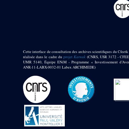
pylône
e
Cour axiale du V
pylône, avant-porte du
e
VI
pylône
e
VI
pylône
e
Cour axiale du VI
pylône
e
Cour nord du VI
pylône
Cette interface de consultation des archives scientifiques du Cfeetk 
e
Cour sud du VI
réalisée dans le cadre du
projet
Karnak
(CNRS, USR 3172 - CFEE
pylône
UMR 5140, Équipe ENiM - Programme « Investissement d’Aven
Objets découverts
ANR-11-LABX-0032-01 Labex ARCHIMEDE)
Zone Centrale du Temple
Chapelle de
Kamoutef
Chapelle de Philippe
Arrhidée
Portique du
sanctuaire de la barque
« Palais de Maât »