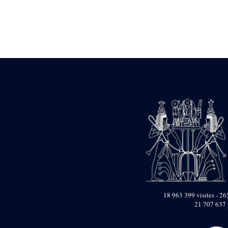
Statue d’un roi
agenouillé présentant
une table d’offrandes de
Séthi II
Statue porte-
enseigne de Séthi II
Statue porte-
enseigne de Séthi II
Stèle de la campagne
nubienne de
Psammétique II
Objets découverts
Zone des Pylônes
Centraux
e
III
pylône
« Porte » de Ramsès
IX
e
IV
pylône
18 963 399 visites - 265
e
Cour nord du IV
21 707 637 
pylône
e
Cour sud du IV