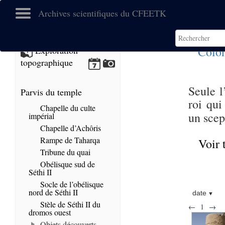
Archives scientifiques du CFEETK
Colon
Exploration
topographique
Seule l
Parvis du temple
roi qui
Chapelle du culte
un scep
impérial
Chapelle d’Achôris
Rampe de Taharqa
Voir 
Tribune du quai
Obélisque sud de
Séthi II
Socle de l’obélisque
nord de Séthi II
date
Stèle de Séthi II du
←
1
→
dromos ouest
Objets découverts