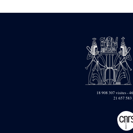
Statue d’un roi
agenouillé présentant
une table d’offrandes de
Séthi II
Statue porte-
enseigne de Séthi II
Statue porte-
enseigne de Séthi II
Stèle de la campagne
nubienne de
Psammétique II
Objets découverts
Zone des Pylônes
Centraux
e
III
pylône
18 908 307 visites - 46
21 657 583 
« Porte » de Ramsès
IX
e
IV
pylône
e
Cour nord du IV
pylône
e
Cour sud du IV