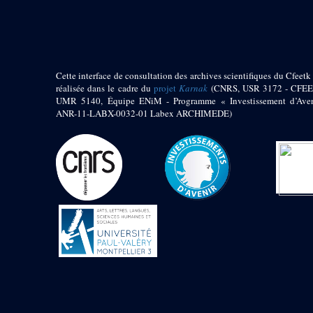
pylône
e
Cour axiale du V
pylône, avant-porte du
e
VI
pylône
e
VI
pylône
e
Cour axiale du VI
Cette interface de consultation des archives scientifiques du Cfeetk 
pylône
réalisée dans le cadre du
projet
Karnak
(CNRS, USR 3172 - CFEE
UMR 5140, Équipe ENiM - Programme « Investissement d’Aven
e
Cour nord du VI
ANR-11-LABX-0032-01 Labex ARCHIMEDE)
pylône
e
Cour sud du VI
pylône
Objets découverts
Zone Centrale du Temple
Chapelle de
Kamoutef
Chapelle de Philippe
Arrhidée
Portique du
sanctuaire de la barque
« Palais de Maât »