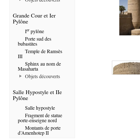
Grande Cour et Ier
Pylône
er
I
pylône
Porte sud des
bubastites
Temple de Ramsès
III
Sphinx au nom de
Masaharta
Objets découverts
Salle Hypostyle et IIe
Pylône
Salle hypostyle
Fragment de statue
porte-enseigne nord
Montants de porte
d’Amenhotep II