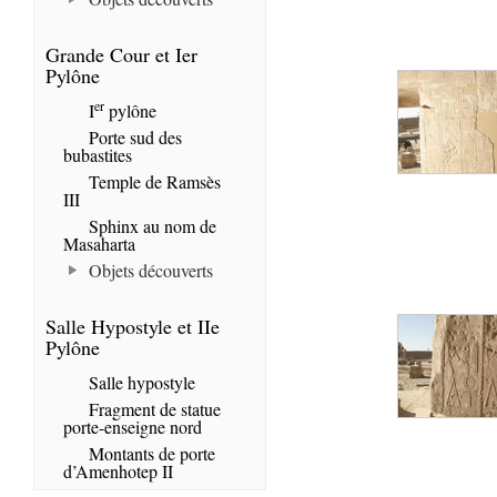
Grande Cour et Ier
Pylône
er
I
pylône
Porte sud des
bubastites
Temple de Ramsès
III
Sphinx au nom de
Masaharta
Objets découverts
Salle Hypostyle et IIe
Pylône
Salle hypostyle
Fragment de statue
porte-enseigne nord
Montants de porte
d’Amenhotep II