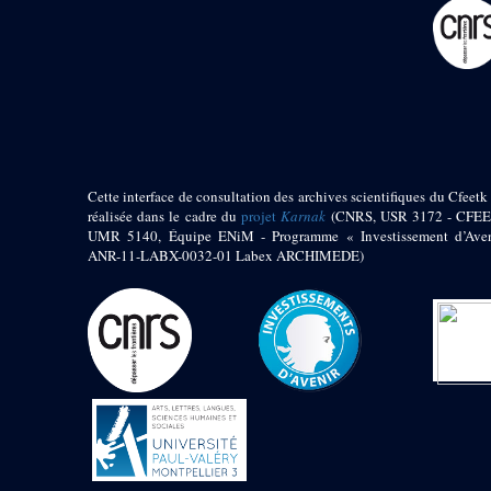
pylône
e
Cour axiale du V
pylône, avant-porte du
e
VI
pylône
e
VI
pylône
e
Cour axiale du VI
pylône
e
Cour nord du VI
pylône
Cette interface de consultation des archives scientifiques du Cfeetk 
e
Cour sud du VI
réalisée dans le cadre du
projet
Karnak
(CNRS, USR 3172 - CFEE
pylône
UMR 5140, Équipe ENiM - Programme « Investissement d’Aven
Objets découverts
ANR-11-LABX-0032-01 Labex ARCHIMEDE)
Zone Centrale du Temple
Chapelle de
Kamoutef
Chapelle de Philippe
Arrhidée
Portique du
sanctuaire de la barque
« Palais de Maât »