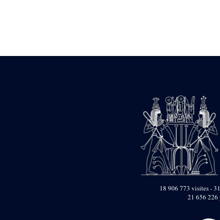
Statue d’un roi
agenouillé présentant
une table d’offrandes de
Séthi II
Statue porte-
enseigne de Séthi II
Statue porte-
enseigne de Séthi II
Stèle de la campagne
nubienne de
Psammétique II
Objets découverts
Zone des Pylônes
Centraux
e
III
pylône
« Porte » de Ramsès
IX
e
IV
pylône
18 906 773 visites - 31
e
Cour nord du IV
21 656 226 
pylône
e
Cour sud du IV