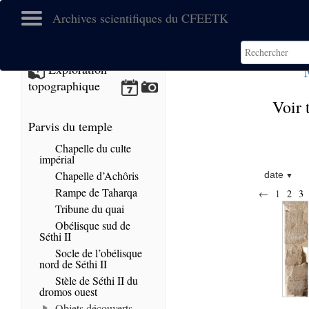
Archives scientifiques du CFEETK
Exploration
topographique
Voir 
Parvis du temple
Chapelle du culte
impérial
Chapelle d’Achôris
date
Rampe de Taharqa
←
1
2
3
Tribune du quai
Obélisque sud de
Séthi II
Socle de l’obélisque
nord de Séthi II
Stèle de Séthi II du
dromos ouest
Objets découverts