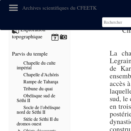
Archives scientifiques du CFEETK
Ch
Exploration
topographique
La cha
Parvis du temple
Legrain
Chapelle du culte
de Kar
impérial
ensemb
Chapelle d’Achôris
Rampe de Taharqa
accès à
Tribune du quai
laquell
Obélisque sud de
sud, le
Séthi II
en troi
Socle de l’obélisque
nord de Séthi II
postér
Stèle de Séthi II du
dynast
dromos ouest
constru
Objets découverts