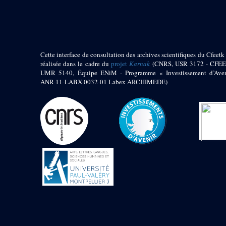
pylône
e
Cour axiale du V
pylône, avant-porte du
e
VI
pylône
e
VI
pylône
e
Cour axiale du VI
Cette interface de consultation des archives scientifiques du Cfeetk 
pylône
réalisée dans le cadre du
projet
Karnak
(CNRS, USR 3172 - CFEE
UMR 5140, Équipe ENiM - Programme « Investissement d’Aven
e
Cour nord du VI
ANR-11-LABX-0032-01 Labex ARCHIMEDE)
pylône
e
Cour sud du VI
pylône
Objets découverts
Zone Centrale du Temple
Chapelle de
Kamoutef
Chapelle de Philippe
Arrhidée
Portique du
sanctuaire de la barque
« Palais de Maât »