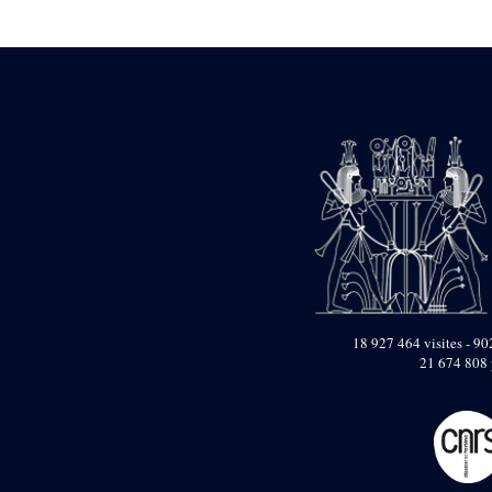
Statue d’un roi
agenouillé présentant
une table d’offrandes de
Séthi II
Statue porte-
enseigne de Séthi II
Statue porte-
enseigne de Séthi II
Stèle de la campagne
nubienne de
Psammétique II
Objets découverts
Zone des Pylônes
Centraux
e
III
pylône
18 927 464 visites - 902
21 674 808 
« Porte » de Ramsès
IX
e
IV
pylône
e
Cour nord du IV
pylône
e
Cour sud du IV