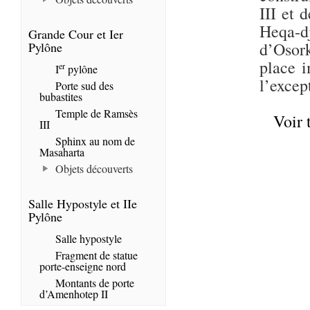
III et 
Heqa-dj
Grande Cour et Ier
d’Osork
Pylône
place i
er
I
pylône
l’except
Porte sud des
bubastites
Temple de Ramsès
Voir 
III
Sphinx au nom de
Masaharta
Objets découverts
Salle Hypostyle et IIe
Pylône
Salle hypostyle
Fragment de statue
porte-enseigne nord
Montants de porte
d’Amenhotep II