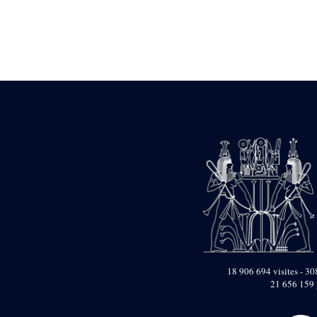
Statue d’un roi
agenouillé présentant
une table d’offrandes de
Séthi II
Statue porte-
enseigne de Séthi II
Statue porte-
enseigne de Séthi II
Stèle de la campagne
nubienne de
Psammétique II
Objets découverts
Zone des Pylônes
Centraux
e
III
pylône
« Porte » de Ramsès
IX
e
IV
pylône
18 906 694 visites - 308
e
Cour nord du IV
21 656 159 
pylône
e
Cour sud du IV