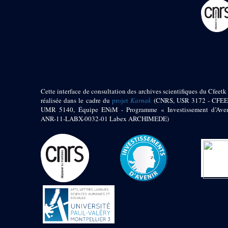
pylône
e
Cour axiale du V
pylône, avant-porte du
e
VI
pylône
e
VI
pylône
e
Cour axiale du VI
pylône
e
Cour nord du VI
pylône
Cette interface de consultation des archives scientifiques du Cfeetk 
e
Cour sud du VI
réalisée dans le cadre du
projet
Karnak
(CNRS, USR 3172 - CFEE
pylône
UMR 5140, Équipe ENiM - Programme « Investissement d’Aven
Objets découverts
ANR-11-LABX-0032-01 Labex ARCHIMEDE)
Zone Centrale du Temple
Chapelle de
Kamoutef
Chapelle de Philippe
Arrhidée
Portique du
sanctuaire de la barque
« Palais de Maât »