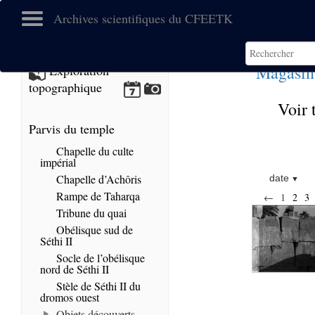
Archives scientifiques du CFEETK
Magasin
Exploration
topographique
Voir 
Parvis du temple
Chapelle du culte
impérial
Chapelle d’Achôris
date
Rampe de Taharqa
←
1
2
3
Tribune du quai
Obélisque sud de
Séthi II
Socle de l’obélisque
nord de Séthi II
Stèle de Séthi II du
dromos ouest
Objets découverts