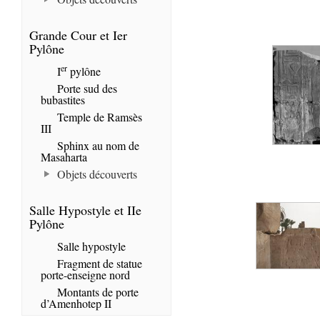
Grande Cour et Ier
Pylône
er
I
pylône
Porte sud des
bubastites
Temple de Ramsès
III
Sphinx au nom de
Masaharta
Objets découverts
Salle Hypostyle et IIe
Pylône
Salle hypostyle
Fragment de statue
porte-enseigne nord
Montants de porte
d’Amenhotep II