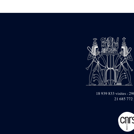
Statue d’un roi
agenouillé présentant
une table d’offrandes de
Séthi II
Statue porte-
enseigne de Séthi II
Statue porte-
enseigne de Séthi II
Stèle de la campagne
nubienne de
Psammétique II
Objets découverts
Zone des Pylônes
Centraux
e
III
pylône
18 939 833 visites - 290
21 685 772 
« Porte » de Ramsès
IX
e
IV
pylône
e
Cour nord du IV
pylône
e
Cour sud du IV