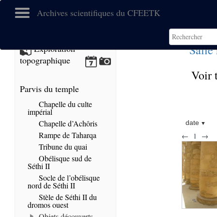
Archives scientifiques du CFEETK
Salle
Exploration
topographique
Voir 
Parvis du temple
Chapelle du culte
impérial
Chapelle d’Achôris
date
Rampe de Taharqa
←
1
→
Tribune du quai
Obélisque sud de
Séthi II
Socle de l’obélisque
nord de Séthi II
Stèle de Séthi II du
dromos ouest
Objets découverts