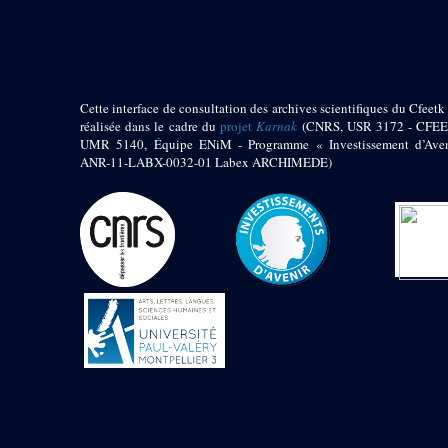
pylône
e
Cour axiale du V
pylône, avant-porte du
e
VI
pylône
e
VI
pylône
e
Cour axiale du VI
Cette interface de consultation des archives scientifiques du Cfeetk 
pylône
réalisée dans le cadre du
projet
Karnak
(CNRS, USR 3172 - CFEE
UMR 5140, Équipe ENiM - Programme « Investissement d’Aven
e
Cour nord du VI
ANR-11-LABX-0032-01 Labex ARCHIMEDE)
pylône
e
Cour sud du VI
pylône
Objets découverts
Zone Centrale du Temple
Chapelle de
Kamoutef
Chapelle de Philippe
Arrhidée
Portique du
sanctuaire de la barque
« Palais de Maât »