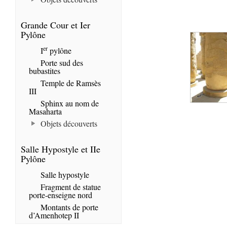
Grande Cour et Ier
Pylône
er
I
pylône
Porte sud des
bubastites
Temple de Ramsès
III
Sphinx au nom de
Masaharta
Objets découverts
Salle Hypostyle et IIe
Pylône
Salle hypostyle
Fragment de statue
porte-enseigne nord
Montants de porte
d’Amenhotep II