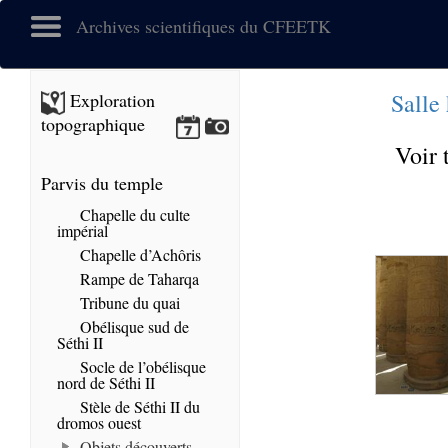
Archives scientifiques du CFEETK
Salle
Exploration
topographique
Voir 
Parvis du temple
Chapelle du culte
impérial
Chapelle d’Achôris
Rampe de Taharqa
Tribune du quai
Obélisque sud de
Séthi II
Socle de l’obélisque
nord de Séthi II
Stèle de Séthi II du
dromos ouest
Objets découverts