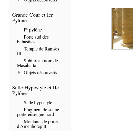
Grande Cour et Ier
Pylône
er
I
pylône
Porte sud des
bubastites
Temple de Ramsès
III
Sphinx au nom de
Masaharta
Objets découverts
Salle Hypostyle et IIe
Pylône
Salle hypostyle
Fragment de statue
porte-enseigne nord
Montants de porte
d’Amenhotep II