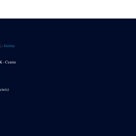
K :
Jérémy
K - Centre
cte(s)