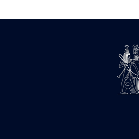
Zone des Pylônes Centraux
e
III
pylône
« Porte » de Ramsès IX
e
IV
pylône
e
Cour nord du IV
pylône
e
Cour sud du IV
pylône
e
Cour axiale du V
pylône, avant-
e
porte du VI
pylône
e
VI
pylône
e
Cour axiale du VI
pylône
e
Cour nord du VI
pylône
e
Cour sud du VI
pylône
Objets découverts
Zone Centrale du Temple
Chapelle de Kamoutef
Chapelle de Philippe Arrhidée
Portique du sanctuaire de la