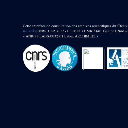
barque
« Palais de Maât »
Objets découverts
Cette interface de consultation des archives scientifiques du Cfeetk
Zone de l'Akhmenou
Karnak
(CNRS, USR 3172 - CFEETK / UMR 5140, Équipe ENiM - Pr
» ANR-11-LABX-0032-01 Labex ARCHIMEDE)
Salle des fêtes « Heret-ib »
Autel de la salle solaire
Base de statue
Base de statue de Thoutmosis III
Base et pieds d’un groupe
statuaire
Fragment inférieur de statue de
Thoutmosis III présentant un autel à
libation
Statue agenouillée
Table d’offrandes de Thoutmosis
III
Objets découverts
Mur extérieur de Thoutmosis III