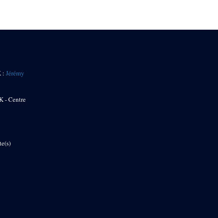
K :
Jérémy
K - Centre
te(s)