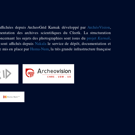
affichées depuis ArcheoGrid Karnak développé par
ArchéoVision
,
entation des archives scientifiques du Cfeetk. La structuration
oncernant les sujets des photographies sont issus du
projet
Karnak
.
 sont affichés depuis
Nakala
le service de dépôt, documentation et
e mis en place par
Huma-Num
, la très grande infrastructure française