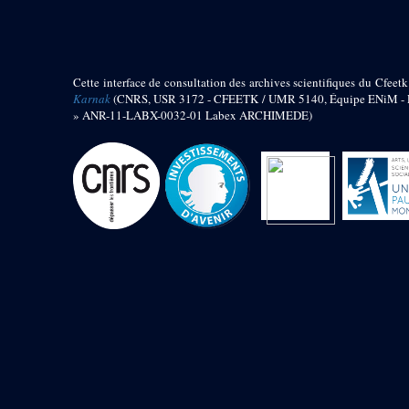
barque
« Palais de Maât »
Objets découverts
Cette interface de consultation des archives scientifiques du Cfeetk
Zone de l'Akhmenou
Karnak
(CNRS, USR 3172 - CFEETK / UMR 5140, Équipe ENiM - Pr
» ANR-11-LABX-0032-01 Labex ARCHIMEDE)
Salle des fêtes « Heret-ib »
Autel de la salle solaire
Base de statue
Base de statue de Thoutmosis III
Base et pieds d’un groupe
statuaire
Fragment inférieur de statue de
Thoutmosis III présentant un autel à
libation
Statue agenouillée
Table d’offrandes de Thoutmosis
III
Objets découverts
Mur extérieur de Thoutmosis III