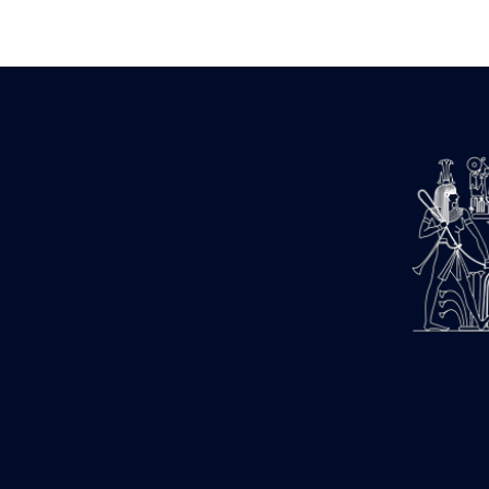
Zone des Pylônes Centraux
e
III
pylône
« Porte » de Ramsès IX
e
IV
pylône
e
Cour nord du IV
pylône
e
Cour sud du IV
pylône
e
Cour axiale du V
pylône, avant-
e
porte du VI
pylône
e
VI
pylône
e
Cour axiale du VI
pylône
e
Cour nord du VI
pylône
e
Cour sud du VI
pylône
Objets découverts
Zone Centrale du Temple
Chapelle de Kamoutef
Chapelle de Philippe Arrhidée
Portique du sanctuaire de la