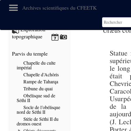
Archives scientifiques du CFEETK
Uræus col
Exploration
topographique
Statue 
Parvis du temple
supérie
Chapelle du culte
le long
impérial
était
Chapelle d’Achôris
Rampe de Taharqa
Chevrie
Tribune du quai
Caracol
Obélisque sud de
Usurpé
Séthi II
de la 
Socle de l’obélisque
nord de Séthi II
aujour
Stèle de Séthi II du
(J. Lec
dromos ouest
Porter 
Objets découverts