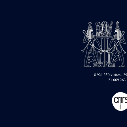
pylône
e
Cour axiale du V
pylône, avant-porte du
e
VI
pylône
e
VI
pylône
e
Cour axiale du VI
pylône
e
Cour nord du VI
pylône
e
Cour sud du VI
pylône
Objets découverts
18 921 350 visites - 29
Zone Centrale du Temple
21 669 263 
Chapelle de
Kamoutef
Chapelle de Philippe
Arrhidée
Portique du
sanctuaire de la barque
« Palais de Maât »