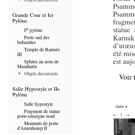
Psammé
Psammé
Grande Cour et Ier
Pylône
fragmen
statue
er
I
pylône
Karna
Porte sud des
bubastites
d’uræus
Temple de Ramsès
été mis
III
est auj
Sphinx au nom de
Masaharta
Objets découverts
Voir 
Salle Hypostyle et IIe
Pylône
Salle hypostyle
date
Fragment de statue
←
1
→
porte-enseigne nord
Montants de porte
d’Amenhotep II