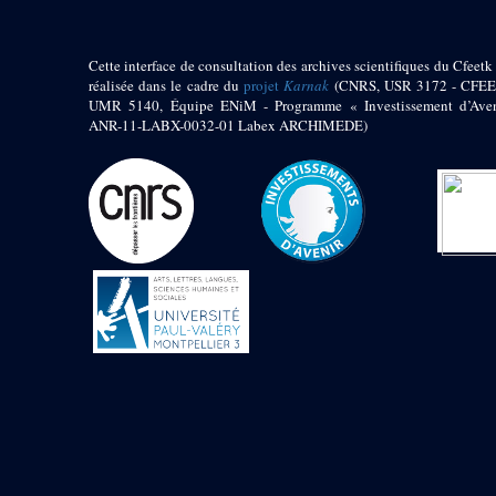
Objets découverts
Zone de l'Akhmenou
Cette interface de consultation des archives scientifiques du Cfeetk 
réalisée dans le cadre du
projet
Karnak
(CNRS, USR 3172 - CFEE
Salle des fêtes «
UMR 5140, Équipe ENiM - Programme « Investissement d’Aven
Heret-ib »
ANR-11-LABX-0032-01 Labex ARCHIMEDE)
Autel de la salle
solaire
Base de statue
Base de statue de
Thoutmosis III
Base et pieds d’un
groupe statuaire
Fragment inférieur
de statue de Thoutmosis
III présentant un autel à
libation
Statue agenouillée
Table d’offrandes de
Thoutmosis III
Objets découverts