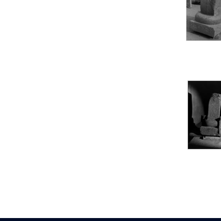
Statue d’un roi
agenouillé présentant
une table d’offrandes de
Séthi II
Statue porte-
enseigne de Séthi II
Statue porte-
enseigne de Séthi II
Stèle de la campagne
nubienne de
Psammétique II
Objets découverts
Zone des Pylônes
Centraux
e
III
pylône
« Porte » de Ramsès
IX
e
IV
pylône
e
Cour nord du IV
pylône
e
Cour sud du IV