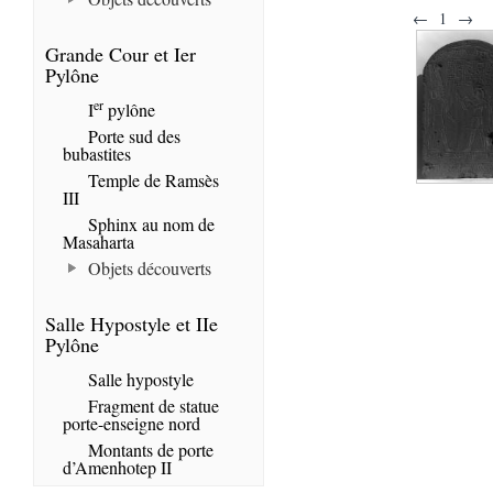
←
1
→
Grande Cour et Ier
Pylône
er
I
pylône
Porte sud des
bubastites
Temple de Ramsès
III
Sphinx au nom de
Masaharta
Objets découverts
Salle Hypostyle et IIe
Pylône
Salle hypostyle
Fragment de statue
porte-enseigne nord
Montants de porte
d’Amenhotep II