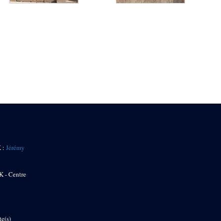
K :
Jérémy
K - Centre
te(s)