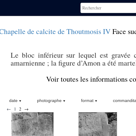
Chapelle de calcite de Thoutmosis IV
Face su
Le bloc inférieur sur lequel est gravée c
amarnienne ; la figure d’Amon a été marte
Voir toutes les informations 
date
photographe
format
commandita
←
1
2
→