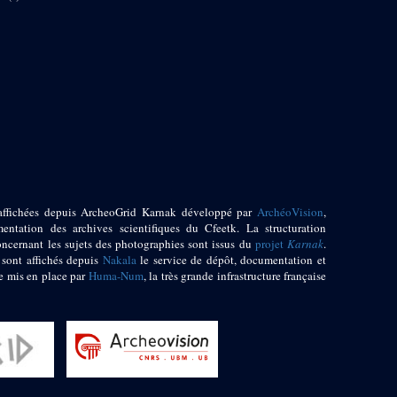
affichées depuis ArcheoGrid Karnak développé par
ArchéoVision
,
entation des archives scientifiques du Cfeetk. La structuration
oncernant les sujets des photographies sont issus du
projet
Karnak
.
 sont affichés depuis
Nakala
le service de dépôt, documentation et
e mis en place par
Huma-Num
, la très grande infrastructure française