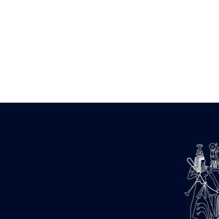
Zone des Pylônes Centraux
e
III
pylône
« Porte » de Ramsès IX
e
IV
pylône
e
Cour nord du IV
pylône
e
Cour sud du IV
pylône
e
Cour axiale du V
pylône, avant-
e
porte du VI
pylône
e
VI
pylône
e
Cour axiale du VI
pylône
e
Cour nord du VI
pylône
e
Cour sud du VI
pylône
Objets découverts
Zone Centrale du Temple
Chapelle de Kamoutef
Chapelle de Philippe Arrhidée
Portique du sanctuaire de la