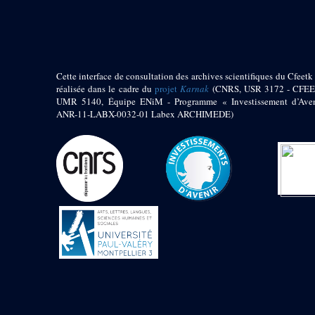
pylône
e
Cour axiale du V
pylône, avant-porte du
e
VI
pylône
e
VI
pylône
e
Cour axiale du VI
Cette interface de consultation des archives scientifiques du Cfeetk 
pylône
réalisée dans le cadre du
projet
Karnak
(CNRS, USR 3172 - CFEE
UMR 5140, Équipe ENiM - Programme « Investissement d’Aven
e
Cour nord du VI
ANR-11-LABX-0032-01 Labex ARCHIMEDE)
pylône
e
Cour sud du VI
pylône
Objets découverts
Zone Centrale du Temple
Chapelle de
Kamoutef
Chapelle de Philippe
Arrhidée
Portique du
sanctuaire de la barque
« Palais de Maât »