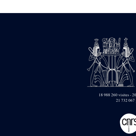
Statue d’un roi
agenouillé présentant
une table d’offrandes de
Séthi II
Statue porte-
enseigne de Séthi II
Statue porte-
enseigne de Séthi II
Stèle de la campagne
nubienne de
Psammétique II
Objets découverts
Zone des Pylônes
Centraux
e
III
pylône
18 988 260 visites - 20
21 732 067 
« Porte » de Ramsès
IX
e
IV
pylône
e
Cour nord du IV
pylône
e
Cour sud du IV