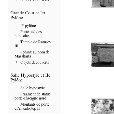
Grande Cour et Ier
Pylône
er
I
pylône
Porte sud des
bubastites
Temple de Ramsès
III
Sphinx au nom de
Masaharta
Objets découverts
Salle Hypostyle et IIe
Pylône
Salle hypostyle
Fragment de statue
porte-enseigne nord
Montants de porte
d’Amenhotep II