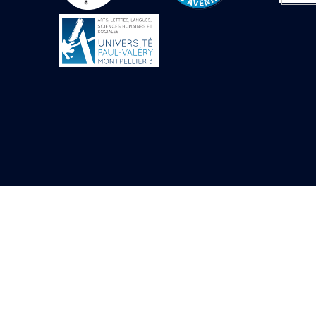
Objets découverts
Zone de l'Akhmenou
Salle des fêtes «
Heret-ib »
Autel de la salle
solaire
Base de statue
Base de statue de
Thoutmosis III
Base et pieds d’un
groupe statuaire
Fragment inférieur
de statue de Thoutmosis
III présentant un autel à
libation
Statue agenouillée
Table d’offrandes de
Thoutmosis III
Objets découverts