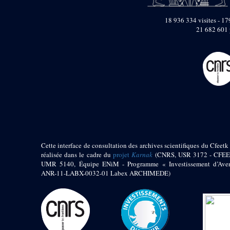
pylône
e
Cour axiale du V
18 936 334 visites - 179
pylône, avant-porte du
21 682 601 
e
VI
pylône
e
VI
pylône
e
Cour axiale du VI
pylône
e
Cour nord du VI
pylône
e
Cour sud du VI
pylône
Objets découverts
Zone Centrale du Temple
Cette interface de consultation des archives scientifiques du Cfeetk 
réalisée dans le cadre du
projet
Karnak
(CNRS, USR 3172 - CFEE
Chapelle de
UMR 5140, Équipe ENiM - Programme « Investissement d’Aven
Kamoutef
ANR-11-LABX-0032-01 Labex ARCHIMEDE)
Chapelle de Philippe
Arrhidée
Portique du
sanctuaire de la barque
« Palais de Maât »