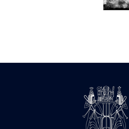
Statue d’un roi
agenouillé présentant
une table d’offrandes de
Séthi II
Statue porte-
enseigne de Séthi II
Statue porte-
enseigne de Séthi II
Stèle de la campagne
nubienne de
Psammétique II
Objets découverts
Zone des Pylônes
Centraux
e
III
pylône
« Porte » de Ramsès
IX
e
IV
pylône
e
Cour nord du IV
pylône
e
Cour sud du IV