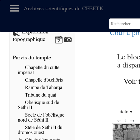
Archives scientifiques du CFEETK
Cour à po
Exploration
topographique
Le bloc
Parvis du temple
a dispa
Chapelle du culte
impérial
Voir 
Chapelle d’Achôris
Rampe de Taharqa
Tribune du quai
Obélisque sud de
Séthi II
date
Socle de l’obélisque
nord de Séthi II
←
1
→
Stèle de Séthi II du
dromos ouest
Objets découverts