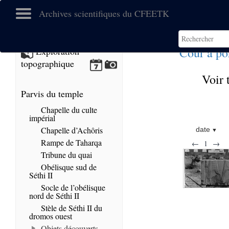
Archives scientifiques du CFEETK
Cour à po
Exploration
topographique
Voir 
Parvis du temple
Chapelle du culte
impérial
Chapelle d’Achôris
date
Rampe de Taharqa
←
1
→
Tribune du quai
Obélisque sud de
Séthi II
Socle de l’obélisque
nord de Séthi II
Stèle de Séthi II du
dromos ouest
Objets découverts