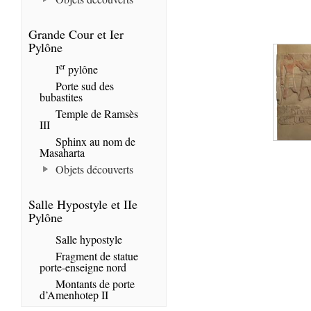
Grande Cour et Ier
Pylône
er
I
pylône
Porte sud des
bubastites
Temple de Ramsès
III
Sphinx au nom de
Masaharta
Objets découverts
Salle Hypostyle et IIe
Pylône
Salle hypostyle
Fragment de statue
porte-enseigne nord
Montants de porte
d’Amenhotep II