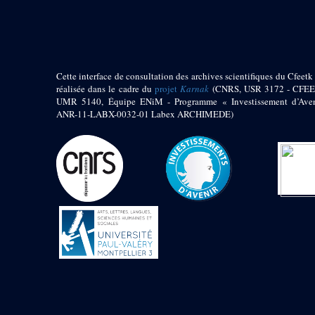
pylône
e
Cour axiale du V
pylône, avant-porte du
e
VI
pylône
e
VI
pylône
e
Cour axiale du VI
Cette interface de consultation des archives scientifiques du Cfeetk 
pylône
réalisée dans le cadre du
projet
Karnak
(CNRS, USR 3172 - CFEE
UMR 5140, Équipe ENiM - Programme « Investissement d’Aven
e
Cour nord du VI
ANR-11-LABX-0032-01 Labex ARCHIMEDE)
pylône
e
Cour sud du VI
pylône
Objets découverts
Zone Centrale du Temple
Chapelle de
Kamoutef
Chapelle de Philippe
Arrhidée
Portique du
sanctuaire de la barque
« Palais de Maât »