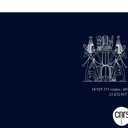
Statue d’un roi
agenouillé présentant
une table d’offrandes de
Séthi II
Statue porte-
enseigne de Séthi II
Statue porte-
enseigne de Séthi II
Stèle de la campagne
nubienne de
Psammétique II
Objets découverts
Zone des Pylônes
Centraux
e
III
pylône
18 925 371 visites - 693
21 672 917 
« Porte » de Ramsès
IX
e
IV
pylône
e
Cour nord du IV
pylône
e
Cour sud du IV