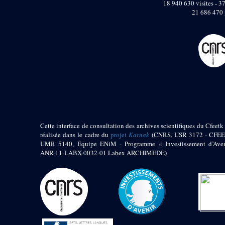
pylône
18 940 630 visites - 37
21 686 470 
e
Cour axiale du V
pylône, avant-porte du
e
VI
pylône
e
VI
pylône
e
Cour axiale du VI
pylône
e
Cour nord du VI
pylône
e
Cour sud du VI
pylône
Objets découverts
Cette interface de consultation des archives scientifiques du Cfeetk 
réalisée dans le cadre du
projet
Karnak
(CNRS, USR 3172 - CFEE
Zone Centrale du Temple
UMR 5140, Équipe ENiM - Programme « Investissement d’Aven
ANR-11-LABX-0032-01 Labex ARCHIMEDE)
Chapelle de
Kamoutef
Chapelle de Philippe
Arrhidée
Portique du
sanctuaire de la barque
« Palais de Maât »