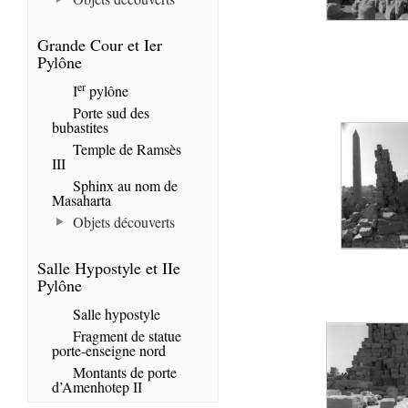
Grande Cour et Ier
Pylône
er
I
pylône
Porte sud des
bubastites
Temple de Ramsès
III
Sphinx au nom de
Masaharta
Objets découverts
Salle Hypostyle et IIe
Pylône
Salle hypostyle
Fragment de statue
porte-enseigne nord
Montants de porte
d’Amenhotep II