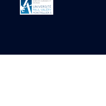
Objets découverts
Zone de l'Akhmenou
Salle des fêtes «
Heret-ib »
Autel de la salle
solaire
Base de statue
Base de statue de
Thoutmosis III
Base et pieds d’un
groupe statuaire
Fragment inférieur
de statue de Thoutmosis
III présentant un autel à
libation
Statue agenouillée
Table d’offrandes de
Thoutmosis III
Objets découverts