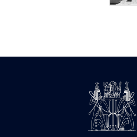
Statue d’un roi
agenouillé présentant
une table d’offrandes de
Séthi II
Statue porte-
enseigne de Séthi II
Statue porte-
enseigne de Séthi II
Stèle de la campagne
nubienne de
Psammétique II
Objets découverts
Zone des Pylônes
Centraux
e
III
pylône
« Porte » de Ramsès
IX
e
IV
pylône
e
Cour nord du IV
pylône
e
Cour sud du IV