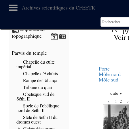
Archives scientifiques du CFEETK
e
IV
py
Exploration
topographique
Voir 
Parvis du temple
Chapelle du culte
impérial
Porte
Chapelle d’Achôris
Môle nord
Môle sud
Rampe de Taharqa
Tribune du quai
Obélisque sud de
date
Séthi II
←
1
2
→
Socle de l’obélisque
nord de Séthi II
Stèle de Séthi II du
dromos ouest
Objets découverts