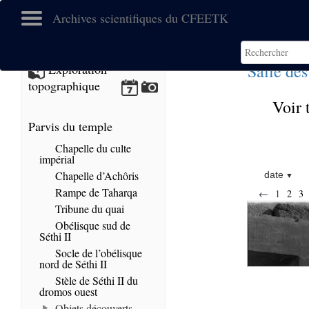
Archives scientifiques du CFEETK
Salle des
Exploration
topographique
Voir 
Parvis du temple
Chapelle du culte
impérial
Chapelle d’Achôris
date
Rampe de Taharqa
←
1
2
3
Tribune du quai
Obélisque sud de
Séthi II
Socle de l’obélisque
nord de Séthi II
Stèle de Séthi II du
dromos ouest
Objets découverts