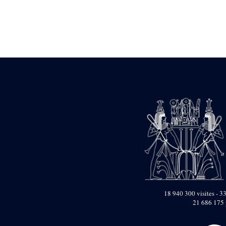
Statue d’un roi
agenouillé présentant
une table d’offrandes de
Séthi II
Statue porte-
enseigne de Séthi II
Statue porte-
enseigne de Séthi II
Stèle de la campagne
nubienne de
Psammétique II
Objets découverts
Zone des Pylônes
Centraux
e
III
pylône
« Porte » de Ramsès
IX
e
IV
pylône
18 940 300 visites - 33
e
Cour nord du IV
21 686 175 
pylône
e
Cour sud du IV