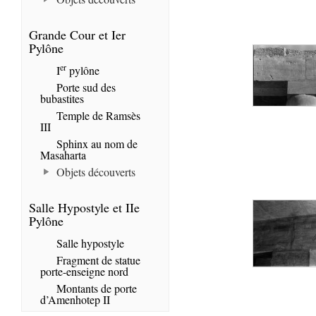
Grande Cour et Ier
Pylône
er
I
pylône
Porte sud des
bubastites
Temple de Ramsès
III
Sphinx au nom de
Masaharta
Objets découverts
Salle Hypostyle et IIe
Pylône
Salle hypostyle
Fragment de statue
porte-enseigne nord
Montants de porte
d’Amenhotep II