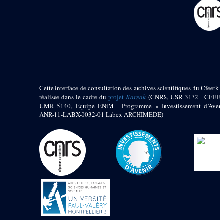
pylône
e
Cour axiale du V
pylône, avant-porte du
e
VI
pylône
e
VI
pylône
e
Cour axiale du VI
pylône
e
Cour nord du VI
pylône
Cette interface de consultation des archives scientifiques du Cfeetk 
e
Cour sud du VI
réalisée dans le cadre du
projet
Karnak
(CNRS, USR 3172 - CFEE
pylône
UMR 5140, Équipe ENiM - Programme « Investissement d’Aven
Objets découverts
ANR-11-LABX-0032-01 Labex ARCHIMEDE)
Zone Centrale du Temple
Chapelle de
Kamoutef
Chapelle de Philippe
Arrhidée
Portique du
sanctuaire de la barque
« Palais de Maât »