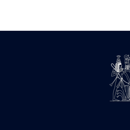
Zone des Pylônes Centraux
e
III
pylône
« Porte » de Ramsès IX
e
IV
pylône
e
Cour nord du IV
pylône
e
Cour sud du IV
pylône
e
Cour axiale du V
pylône, avant-
e
porte du VI
pylône
e
VI
pylône
e
Cour axiale du VI
pylône
e
Cour nord du VI
pylône
e
Cour sud du VI
pylône
Objets découverts
Zone Centrale du Temple
Chapelle de Kamoutef
Chapelle de Philippe Arrhidée
Portique du sanctuaire de la