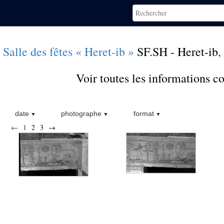
Salle des fêtes « Heret-ib »
SF.SH - Heret-ib
,
Voir toutes les informations 
date
photographe
format
←
1
2
3
→