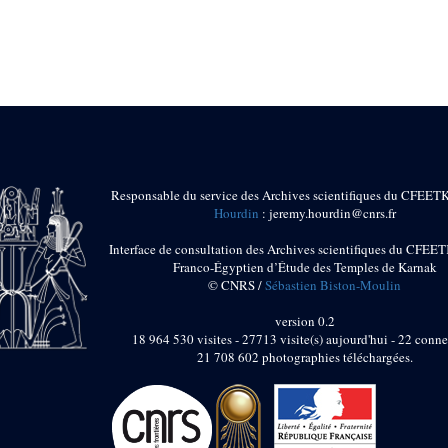
Responsable du service des Archives scientifiques du CFEET
Hourdin
: jeremy.hourdin@cnrs.fr
Interface de consultation des Archives scientifiques du CFEET
Franco-Égyptien d’Étude des Temples de Karnak
© CNRS /
Sébastien Biston-Moulin
version 0.2
18 964 530 visites - 27713 visite(s) aujourd'hui - 22 conne
21 708 602 photographies téléchargées.