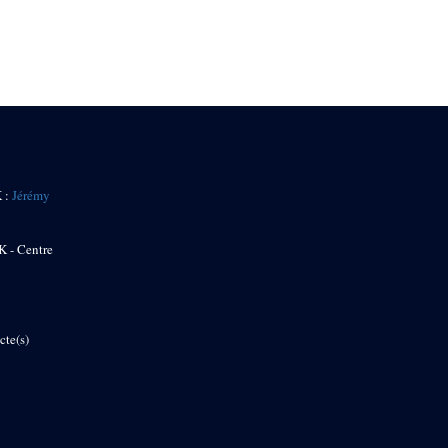
K :
Jérémy
K - Centre
cte(s)