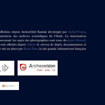
affichées depuis ArcheoGrid Karnak développé par
ArchéoVision
,
entation des archives scientifiques du Cfeetk. La structuration
oncernant les sujets des photographies sont issus du
projet
Karnak
.
 sont affichés depuis
Nakala
le service de dépôt, documentation et
e mis en place par
Huma-Num
, la très grande infrastructure française