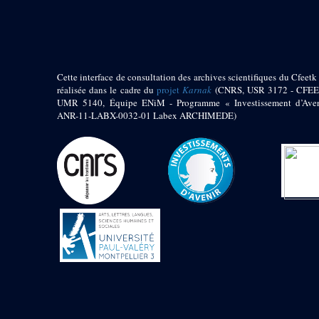
pylône
e
Cour axiale du V
pylône, avant-porte du
e
VI
pylône
e
VI
pylône
e
Cour axiale du VI
Cette interface de consultation des archives scientifiques du Cfeetk 
pylône
réalisée dans le cadre du
projet
Karnak
(CNRS, USR 3172 - CFEE
UMR 5140, Équipe ENiM - Programme « Investissement d’Aven
e
Cour nord du VI
ANR-11-LABX-0032-01 Labex ARCHIMEDE)
pylône
e
Cour sud du VI
pylône
Objets découverts
Zone Centrale du Temple
Chapelle de
Kamoutef
Chapelle de Philippe
Arrhidée
Portique du
sanctuaire de la barque
« Palais de Maât »