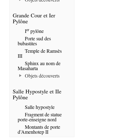
Grande Cour et Ier
Pylône
er
I
pylône
Porte sud des
bubastites
Temple de Ramsès
III
Sphinx au nom de
Masaharta
Objets découverts
Salle Hypostyle et IIe
Pylône
Salle hypostyle
Fragment de statue
porte-enseigne nord
Montants de porte
d’Amenhotep II