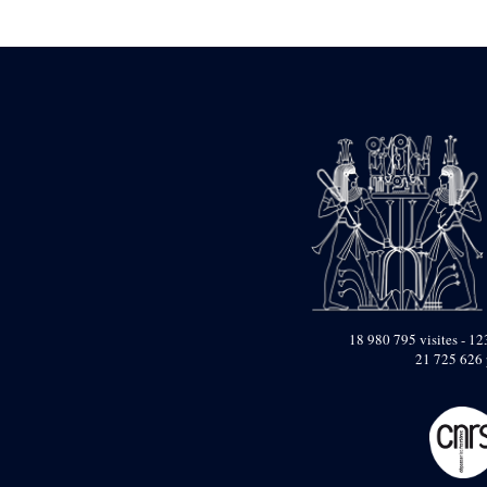
Statue d’un roi
agenouillé présentant
une table d’offrandes de
Séthi II
Statue porte-
enseigne de Séthi II
Statue porte-
enseigne de Séthi II
Stèle de la campagne
nubienne de
Psammétique II
Objets découverts
Zone des Pylônes
Centraux
e
III
pylône
18 980 795 visites - 123
21 725 626 
« Porte » de Ramsès
IX
e
IV
pylône
e
Cour nord du IV
pylône
e
Cour sud du IV