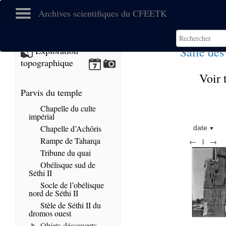
Archives scientifiques du CFEETK
Salle des
Exploration
topographique
Voir 
Parvis du temple
Chapelle du culte
impérial
Chapelle d’Achôris
date
Rampe de Taharqa
←
1
→
Tribune du quai
Obélisque sud de
Séthi II
Socle de l’obélisque
nord de Séthi II
Stèle de Séthi II du
dromos ouest
Objets découverts