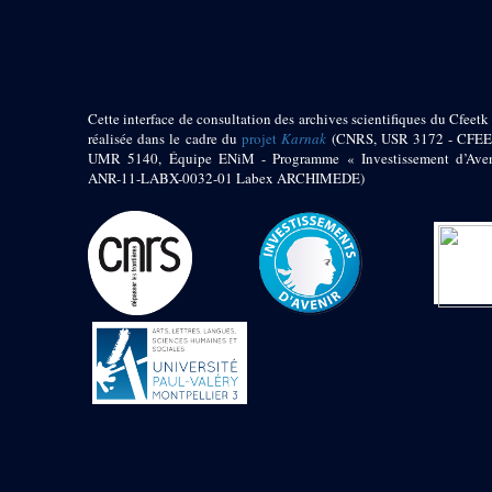
pylône
e
Cour axiale du V
pylône, avant-porte du
e
VI
pylône
e
VI
pylône
e
Cour axiale du VI
Cette interface de consultation des archives scientifiques du Cfeetk 
pylône
réalisée dans le cadre du
projet
Karnak
(CNRS, USR 3172 - CFEE
UMR 5140, Équipe ENiM - Programme « Investissement d’Aven
e
Cour nord du VI
ANR-11-LABX-0032-01 Labex ARCHIMEDE)
pylône
e
Cour sud du VI
pylône
Objets découverts
Zone Centrale du Temple
Chapelle de
Kamoutef
Chapelle de Philippe
Arrhidée
Portique du
sanctuaire de la barque
« Palais de Maât »