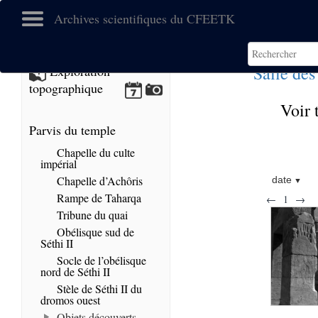
Archives scientifiques du CFEETK
Salle des
Exploration
topographique
Voir 
Parvis du temple
Chapelle du culte
impérial
Chapelle d’Achôris
date
Rampe de Taharqa
←
1
→
Tribune du quai
Obélisque sud de
Séthi II
Socle de l’obélisque
nord de Séthi II
Stèle de Séthi II du
dromos ouest
Objets découverts