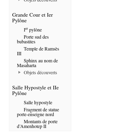
Grande Cour et Ier
Pylône
er
I
pylône
Porte sud des
bubastites
Temple de Ramsès
III
Sphinx au nom de
Masaharta
Objets découverts
Salle Hypostyle et IIe
Pylône
Salle hypostyle
Fragment de statue
porte-enseigne nord
Montants de porte
d’Amenhotep II