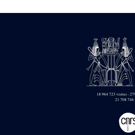
Statue d’un roi
agenouillé présentant
une table d’offrandes de
Séthi II
Statue porte-
enseigne de Séthi II
Statue porte-
enseigne de Séthi II
Stèle de la campagne
nubienne de
Psammétique II
Objets découverts
Zone des Pylônes
Centraux
e
III
pylône
18 964 723 visites - 279
21 708 746 
« Porte » de Ramsès
IX
e
IV
pylône
e
Cour nord du IV
pylône
e
Cour sud du IV