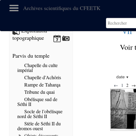
Archives scientifiques du CFEETK
e
VII
Exploration
topographique
Voir 
Parvis du temple
Chapelle du culte
impérial
Chapelle d’Achôris
date
Rampe de Taharqa
←
1
2
→
Tribune du quai
Obélisque sud de
Séthi II
Socle de l’obélisque
nord de Séthi II
Stèle de Séthi II du
dromos ouest
Objets découverts