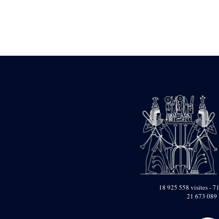
Statue d’un roi
agenouillé présentant
une table d’offrandes de
Séthi II
Statue porte-
enseigne de Séthi II
Statue porte-
enseigne de Séthi II
Stèle de la campagne
nubienne de
Psammétique II
Objets découverts
Zone des Pylônes
Centraux
e
III
pylône
« Porte » de Ramsès
IX
e
IV
pylône
18 925 558 visites - 71
e
Cour nord du IV
21 673 089 
pylône
e
Cour sud du IV