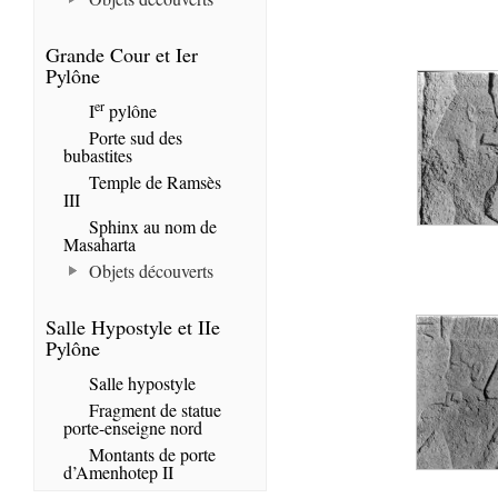
Grande Cour et Ier
Pylône
er
I
pylône
Porte sud des
bubastites
Temple de Ramsès
III
Sphinx au nom de
Masaharta
Objets découverts
Salle Hypostyle et IIe
Pylône
Salle hypostyle
Fragment de statue
porte-enseigne nord
Montants de porte
d’Amenhotep II