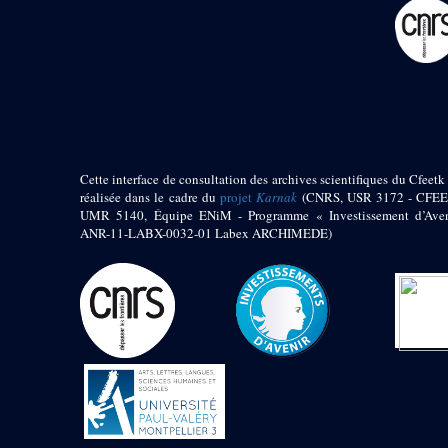
pylône
e
Cour axiale du V
pylône, avant-porte du
e
VI
pylône
e
VI
pylône
e
Cour axiale du VI
pylône
e
Cour nord du VI
pylône
Cette interface de consultation des archives scientifiques du Cfeetk 
e
Cour sud du VI
réalisée dans le cadre du
projet
Karnak
(CNRS, USR 3172 - CFEE
pylône
UMR 5140, Équipe ENiM - Programme « Investissement d’Aven
Objets découverts
ANR-11-LABX-0032-01 Labex ARCHIMEDE)
Zone Centrale du Temple
Chapelle de
Kamoutef
Chapelle de Philippe
Arrhidée
Portique du
sanctuaire de la barque
« Palais de Maât »