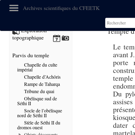
Archives scientifiques du CFEETK
Temple 
Exploration
topographique
Le temp
avant J.
Parvis du temple
porte 
Chapelle du culte
constr
impérial
temple
Chapelle d’Achôris
Rampe de Taharqa
endomm
Tribune du quai
Du pyl
Obélisque sud de
assise
Séthi II
présen
Socle de l’obélisque
nord de Séthi II
kiosqu
Stèle de Séthi II du
dater
dromos ouest
martela
Objets découverts