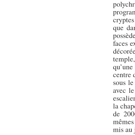
Statue d’un roi
polychr
agenouillé présentant
une table d’offrandes de
progra
Séthi II
crypte
Statue porte-
que dan
enseigne de Séthi II
possède
Statue porte-
enseigne de Séthi II
faces e
Stèle de la campagne
décorée
nubienne de
Psammétique II
temple
Objets découverts
qu’une
centre 
Zone des Pylônes
sous l
Centraux
avec l
e
III
pylône
escalie
« Porte » de Ramsès
la chap
IX
e
de 200
IV
pylône
e
Cour nord du IV
mêmes t
pylône
mis au 
e
Cour sud du IV