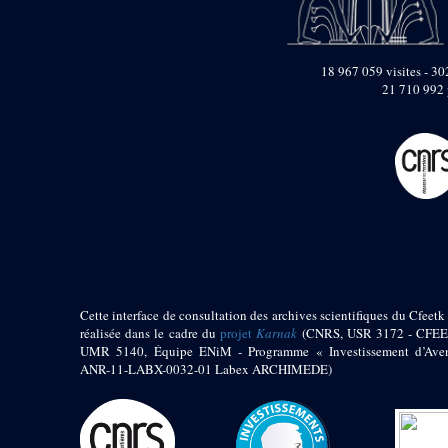
Objets découverts
Zone de l'Akhmenou
18 967 059 visites - 302
Salle des fêtes «
21 710 992 
Heret-ib »
Autel de la salle
solaire
Base de statue
Base de statue de
Thoutmosis III
Base et pieds d’un
groupe statuaire
Fragment inférieur
de statue de Thoutmosis
III présentant un autel à
Cette interface de consultation des archives scientifiques du Cfeetk 
libation
réalisée dans le cadre du
projet
Karnak
(CNRS, USR 3172 - CFEE
Statue agenouillée
UMR 5140, Équipe ENiM - Programme « Investissement d’Aven
Table d’offrandes de
ANR-11-LABX-0032-01 Labex ARCHIMEDE)
Thoutmosis III
Objets découverts