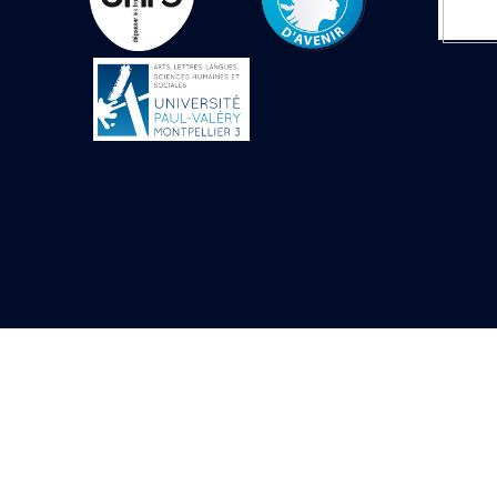
Mur extérieur de
Thoutmosis III
Magasin nord 2
(MN2)
Mur extérieur de
Thoutmosis III
Zone Solaire de l'Est
Colonnade orientale
de Taharqa
Temple de l’est de
Ramsès II
Zone Osirienne de l'Est
Chapelle
anépigraphe avec
claustrum
Chapelle d’Osiris
Heqa-djet
Objets découverts