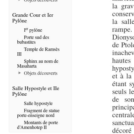
la gra
conserv
Grande Cour et Ier
la sal
Pylône
rampe.
er
I
pylône
Dionyso
Porte sud des
bubastites
de Ptol
Temple de Ramsès
inachev
III
hautes
Sphinx au nom de
Masaharta
hyposty
Objets découverts
et à la
étant s
Salle Hypostyle et IIe
seuls l
Pylône
de son
Salle hypostyle
princi
Fragment de statue
central
porte-enseigne nord
sanctua
Montants de porte
d’Amenhotep II
décoré