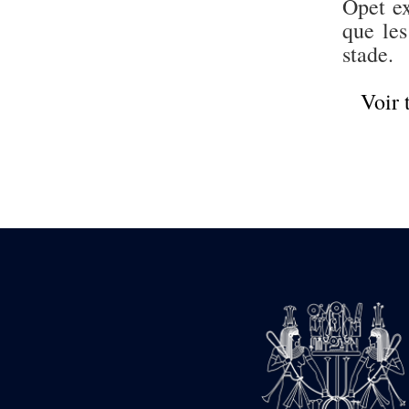
Opet ex
pylône
e
que les
Cour axiale du V
pylône, avant-porte du
stade.
e
VI
pylône
e
VI
pylône
Voir 
e
Cour axiale du VI
pylône
e
Cour nord du VI
pylône
e
Cour sud du VI
pylône
Objets découverts
Zone Centrale du Temple
Chapelle de
Kamoutef
Chapelle de Philippe
Arrhidée
Portique du
sanctuaire de la barque
« Palais de Maât »