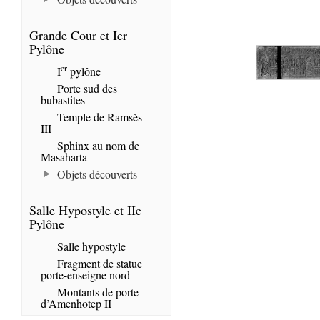
Grande Cour et Ier
Pylône
er
I
pylône
Porte sud des
bubastites
Temple de Ramsès
III
Sphinx au nom de
Masaharta
Objets découverts
Salle Hypostyle et IIe
Pylône
Salle hypostyle
Fragment de statue
porte-enseigne nord
Montants de porte
d’Amenhotep II