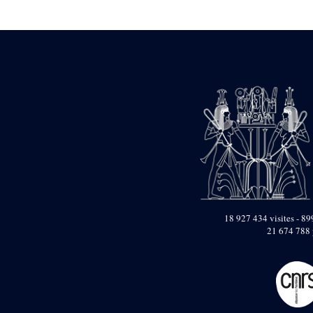
Statue d’un roi
agenouillé présentant
une table d’offrandes de
Séthi II
Statue porte-
enseigne de Séthi II
Statue porte-
enseigne de Séthi II
Stèle de la campagne
nubienne de
Psammétique II
Objets découverts
Zone des Pylônes
Centraux
e
III
pylône
18 927 434 visites - 899
21 674 788 
« Porte » de Ramsès
IX
e
IV
pylône
e
Cour nord du IV
pylône
e
Cour sud du IV