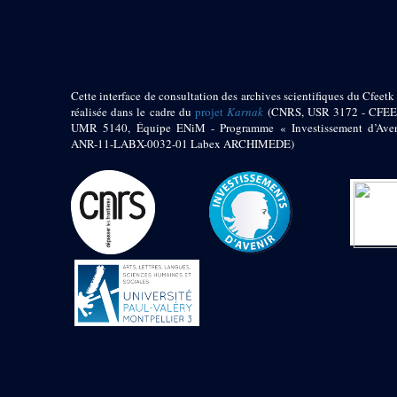
pylône
e
Cour axiale du V
pylône, avant-porte du
e
VI
pylône
e
VI
pylône
e
Cour axiale du VI
Cette interface de consultation des archives scientifiques du Cfeetk 
pylône
réalisée dans le cadre du
projet
Karnak
(CNRS, USR 3172 - CFEE
UMR 5140, Équipe ENiM - Programme « Investissement d’Aven
e
Cour nord du VI
ANR-11-LABX-0032-01 Labex ARCHIMEDE)
pylône
e
Cour sud du VI
pylône
Objets découverts
Zone Centrale du Temple
Chapelle de
Kamoutef
Chapelle de Philippe
Arrhidée
Portique du
sanctuaire de la barque
« Palais de Maât »