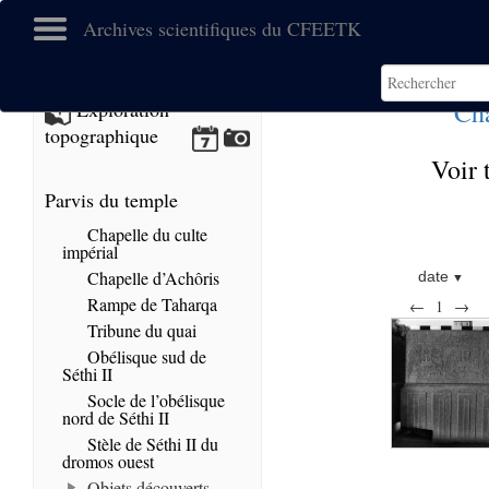
Archives scientifiques du CFEETK
Cha
Exploration
topographique
Voir 
Parvis du temple
Chapelle du culte
impérial
Chapelle d’Achôris
date
Rampe de Taharqa
←
1
→
Tribune du quai
Obélisque sud de
Séthi II
Socle de l’obélisque
nord de Séthi II
Stèle de Séthi II du
dromos ouest
Objets découverts