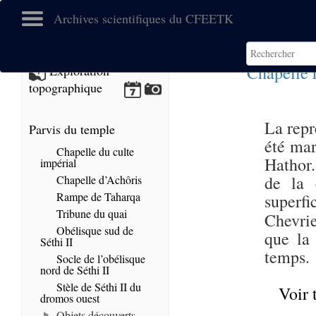
Archives scientifiques du CFEETK
Chapelle 
Exploration
topographique
La repr
Parvis du temple
été mar
Chapelle du culte
Hathor.
impérial
de la 
Chapelle d’Achôris
Rampe de Taharqa
superf
Tribune du quai
Chevri
Obélisque sud de
que la
Séthi II
temps.
Socle de l’obélisque
nord de Séthi II
Stèle de Séthi II du
Voir 
dromos ouest
Objets découverts