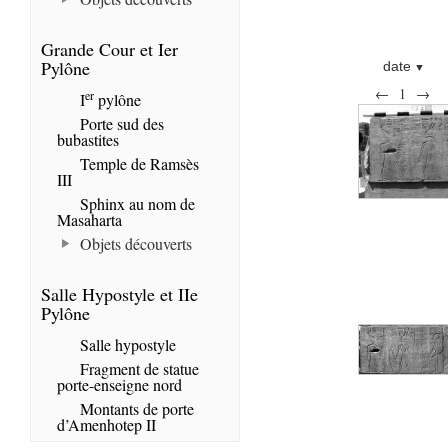
Grande Cour et Ier
Pylône
date
←
1
→
er
I
pylône
Porte sud des
bubastites
Temple de Ramsès
III
Sphinx au nom de
Masaharta
Objets découverts
Salle Hypostyle et IIe
Pylône
Salle hypostyle
Fragment de statue
porte-enseigne nord
Montants de porte
d’Amenhotep II