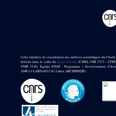
pylône
e
Cour axiale du V
pylône, avant-porte du
e
VI
pylône
e
VI
pylône
e
Cour axiale du VI
pylône
e
Cour nord du VI
pylône
e
Cour sud du VI
pylône
Cette interface de consultation des archives scientifiques du Cfeetk 
Objets découverts
réalisée dans le cadre du
projet
Karnak
(CNRS, USR 3172 - CFEE
UMR 5140, Équipe ENiM - Programme « Investissement d’Aven
ANR-11-LABX-0032-01 Labex ARCHIMEDE)
Zone Centrale du Temple
Chapelle de
Kamoutef
Chapelle de Philippe
Arrhidée
Portique du
sanctuaire de la barque
« Palais de Maât »