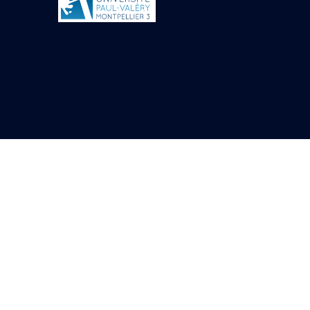
Objets découverts
Zone de l'Akhmenou
Salle des fêtes «
Heret-ib »
Autel de la salle
solaire
Base de statue
Base de statue de
Thoutmosis III
Base et pieds d’un
groupe statuaire
Fragment inférieur
de statue de Thoutmosis
III présentant un autel à
libation
Statue agenouillée
Table d’offrandes de
Thoutmosis III
Objets découverts