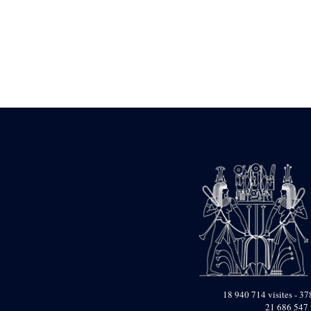
Statue d’un roi
agenouillé présentant
une table d’offrandes de
Séthi II
Statue porte-
enseigne de Séthi II
Statue porte-
enseigne de Séthi II
Stèle de la campagne
nubienne de
Psammétique II
Objets découverts
Zone des Pylônes
Centraux
e
III
pylône
« Porte » de Ramsès
IX
e
IV
pylône
e
Cour nord du IV
pylône
18 940 714 visites - 378
e
Cour sud du IV
21 686 547 