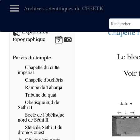
Archives scientifiques du CFEETK
Chapelle 
Exploration
topographique
Le bloc
Parvis du temple
Chapelle du culte
Voir 
impérial
Chapelle d’Achôris
Rampe de Taharqa
Tribune du quai
Obélisque sud de
date
Séthi II
←
1
→
Socle de l’obélisque
nord de Séthi II
Stèle de Séthi II du
dromos ouest
Objets découverts