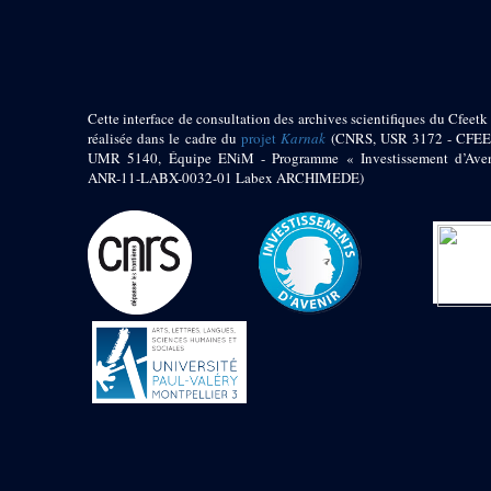
pylône
e
Cour axiale du V
pylône, avant-porte du
e
VI
pylône
e
VI
pylône
e
Cour axiale du VI
Cette interface de consultation des archives scientifiques du Cfeetk 
pylône
réalisée dans le cadre du
projet
Karnak
(CNRS, USR 3172 - CFEE
UMR 5140, Équipe ENiM - Programme « Investissement d’Aven
e
Cour nord du VI
ANR-11-LABX-0032-01 Labex ARCHIMEDE)
pylône
e
Cour sud du VI
pylône
Objets découverts
Zone Centrale du Temple
Chapelle de
Kamoutef
Chapelle de Philippe
Arrhidée
Portique du
sanctuaire de la barque
« Palais de Maât »