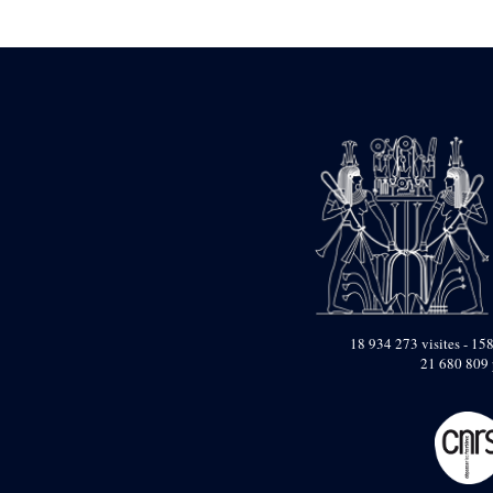
Statue d’un roi
agenouillé présentant
une table d’offrandes de
Séthi II
Statue porte-
enseigne de Séthi II
Statue porte-
enseigne de Séthi II
Stèle de la campagne
nubienne de
Psammétique II
Objets découverts
Zone des Pylônes
Centraux
e
III
pylône
18 934 273 visites - 158
21 680 809 
« Porte » de Ramsès
IX
e
IV
pylône
e
Cour nord du IV
pylône
e
Cour sud du IV