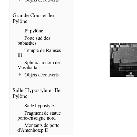
Grande Cour et Ier
Pylône
er
I
pylône
Porte sud des
bubastites
Temple de Ramsès
III
Sphinx au nom de
Masaharta
Objets découverts
Salle Hypostyle et IIe
Pylône
Salle hypostyle
Fragment de statue
porte-enseigne nord
Montants de porte
d’Amenhotep II