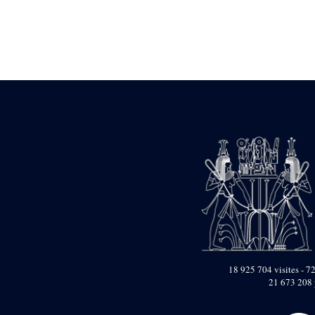
Statue d’un roi
agenouillé présentant
une table d’offrandes de
Séthi II
Statue porte-
enseigne de Séthi II
Statue porte-
enseigne de Séthi II
Stèle de la campagne
nubienne de
Psammétique II
Objets découverts
Zone des Pylônes
Centraux
e
III
pylône
« Porte » de Ramsès
IX
e
IV
pylône
18 925 704 visites - 72
e
Cour nord du IV
21 673 208 
pylône
e
Cour sud du IV