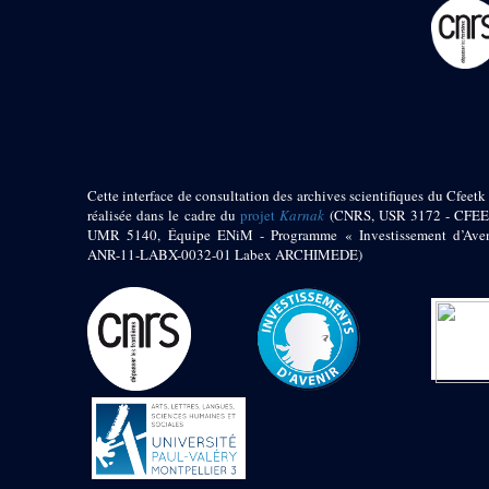
pylône
e
Cour axiale du V
pylône, avant-porte du
e
VI
pylône
e
VI
pylône
e
Cour axiale du VI
pylône
e
Cour nord du VI
pylône
Cette interface de consultation des archives scientifiques du Cfeetk 
e
Cour sud du VI
réalisée dans le cadre du
projet
Karnak
(CNRS, USR 3172 - CFEE
pylône
UMR 5140, Équipe ENiM - Programme « Investissement d’Aven
Objets découverts
ANR-11-LABX-0032-01 Labex ARCHIMEDE)
Zone Centrale du Temple
Chapelle de
Kamoutef
Chapelle de Philippe
Arrhidée
Portique du
sanctuaire de la barque
« Palais de Maât »