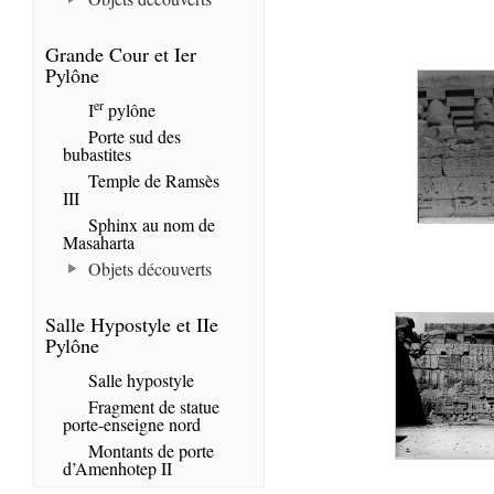
Grande Cour et Ier
Pylône
er
I
pylône
Porte sud des
bubastites
Temple de Ramsès
III
Sphinx au nom de
Masaharta
Objets découverts
Salle Hypostyle et IIe
Pylône
Salle hypostyle
Fragment de statue
porte-enseigne nord
Montants de porte
d’Amenhotep II