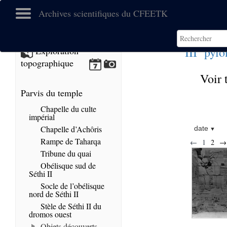
Archives scientifiques du CFEETK
e
III
pylô
Exploration
topographique
Voir 
Parvis du temple
Chapelle du culte
impérial
Chapelle d’Achôris
date
Rampe de Taharqa
←
1
2
→
Tribune du quai
Obélisque sud de
Séthi II
Socle de l’obélisque
nord de Séthi II
Stèle de Séthi II du
dromos ouest
Objets découverts