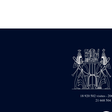
Statue d’un roi
agenouillé présentant
une table d’offrandes de
Séthi II
Statue porte-
enseigne de Séthi II
Statue porte-
enseigne de Séthi II
Stèle de la campagne
nubienne de
Psammétique II
Objets découverts
Zone des Pylônes
Centraux
e
III
pylône
« Porte » de Ramsès
IX
e
IV
pylône
18 920 502 visites - 206
e
Cour nord du IV
21 668 504 
pylône
e
Cour sud du IV