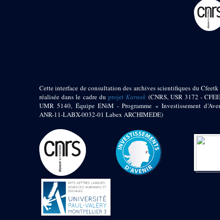
pylône
e
Cour axiale du V
pylône, avant-porte du
e
VI
pylône
e
VI
pylône
e
Cour axiale du VI
pylône
e
Cour nord du VI
pylône
Cette interface de consultation des archives scientifiques du Cfeetk 
e
Cour sud du VI
réalisée dans le cadre du
projet
Karnak
(CNRS, USR 3172 - CFEE
pylône
UMR 5140, Équipe ENiM - Programme « Investissement d’Aven
Objets découverts
ANR-11-LABX-0032-01 Labex ARCHIMEDE)
Zone Centrale du Temple
Chapelle de
Kamoutef
Chapelle de Philippe
Arrhidée
Portique du
sanctuaire de la barque
« Palais de Maât »