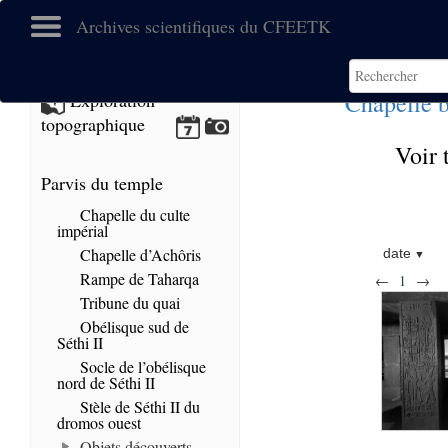
Archives scientifiques du CFEETK
Chapelle 
Exploration
topographique
Voir 
Parvis du temple
Chapelle du culte
impérial
Chapelle d’Achôris
date
Rampe de Taharqa
←
1
→
Tribune du quai
Obélisque sud de
Séthi II
Socle de l’obélisque
nord de Séthi II
Stèle de Séthi II du
dromos ouest
Objets découverts