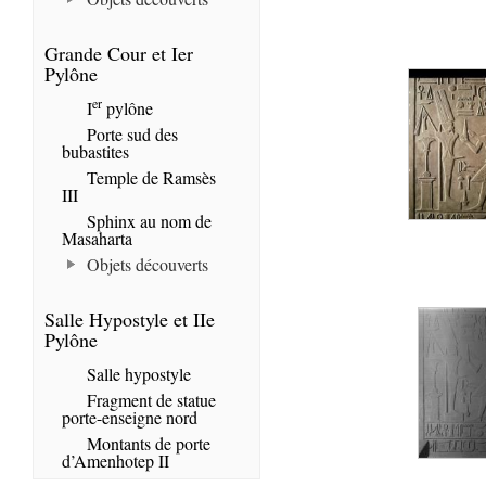
Grande Cour et Ier
Pylône
er
I
pylône
Porte sud des
bubastites
Temple de Ramsès
III
Sphinx au nom de
Masaharta
Objets découverts
Salle Hypostyle et IIe
Pylône
Salle hypostyle
Fragment de statue
porte-enseigne nord
Montants de porte
d’Amenhotep II