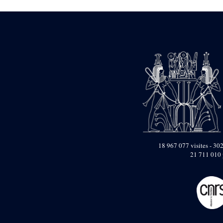
1946-1947 (2)
1947-1950 (1)
1947-1951 (118)
1947-1952 (255)
1948 (36)
1948-1954 (9)
1949 (44)
1950-1954 (1)
1951-1954 (2)
1952 (14)
1953-1954 (1)
1954 (3)
1954-1966 (3)
1955 ou apr?s 1955 (1)
1956-1958 (1)
18 967 077 visites - 302
1958 (1)
21 711 010 
1958-1967 (205)
1964-1967 (11)
1967 (7)
1968 (45)
1969 (75)
1970 (208)
1971 (175)