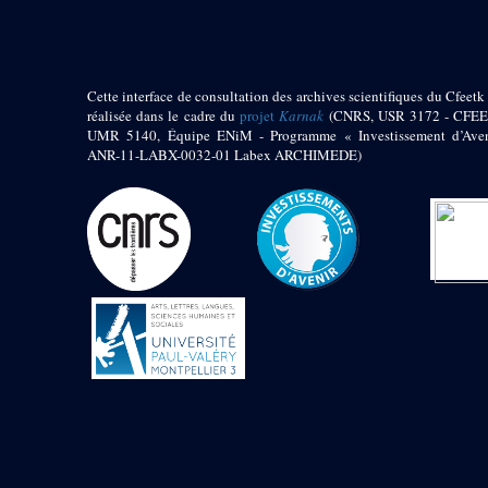
1972 (300)
1973 (473)
1974 (65)
1974-1951 (1)
Cette interface de consultation des archives scientifiques du Cfeetk 
1974-1975 (3)
réalisée dans le cadre du
projet
Karnak
(CNRS, USR 3172 - CFEE
1974-1979 (2)
UMR 5140, Équipe ENiM - Programme « Investissement d’Aven
1975 (46)
ANR-11-LABX-0032-01 Labex ARCHIMEDE)
1976 (74)
1977 (32)
1978 (26)
1979 (13)
1980 (43)
1980-1986 (20)
1980-1991 (33)
1981 (187)
1982 (33)
1982-1986 (3)
1982-1988 (1)
1983 (21)
1984 (86)
1985 (66)
1985-1986 (3)