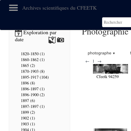
Archives scientifiques du CFEETK
Photographie
Exploration par
date
photographe
1820-1850 (1)
1860-1862 (1)
←
1
→
1865 (2)
1870-1903 (8)
Cfeetk 94259
1895-1917 (104)
1896 (8)
1896-1897 (1)
1896-1900 (2)
1897 (6)
1897-1897 (1)
1899 (2)
1902 (1)
1903 (1)
1904 (1)