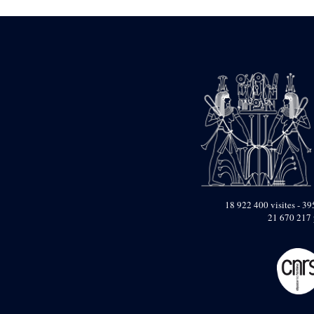
1946-1947 (2)
1947-1950 (1)
1947-1951 (118)
1947-1952 (255)
1948 (36)
1948-1954 (9)
1949 (44)
1950-1954 (1)
1951-1954 (2)
1952 (14)
1953-1954 (1)
1954 (3)
1954-1966 (3)
1955 ou apr?s 1955 (1)
1956-1958 (1)
18 922 400 visites - 395
1958 (1)
21 670 217 
1958-1967 (205)
1964-1967 (11)
1967 (7)
1968 (45)
1969 (75)
1970 (208)
1971 (175)