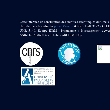
1972 (300)
1973 (473)
1974 (65)
1974-1951 (1)
Cette interface de consultation des archives scientifiques du Cfeetk 
1974-1975 (3)
réalisée dans le cadre du
projet
Karnak
(CNRS, USR 3172 - CFEE
1974-1979 (2)
UMR 5140, Équipe ENiM - Programme « Investissement d’Aven
1975 (46)
ANR-11-LABX-0032-01 Labex ARCHIMEDE)
1976 (74)
1977 (32)
1978 (26)
1979 (13)
1980 (43)
1980-1986 (20)
1980-1991 (33)
1981 (187)
1982 (33)
1982-1986 (3)
1982-1988 (1)
1983 (21)
1984 (86)
1985 (66)
1985-1986 (3)