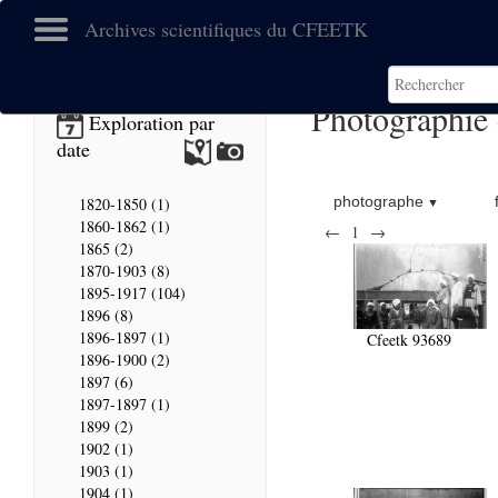
Archives scientifiques du CFEETK
Photographie
Exploration par
date
photographe
1820-1850 (1)
1860-1862 (1)
←
1
→
1865 (2)
1870-1903 (8)
1895-1917 (104)
1896 (8)
1896-1897 (1)
Cfeetk 93689
1896-1900 (2)
1897 (6)
1897-1897 (1)
1899 (2)
1902 (1)
1903 (1)
1904 (1)