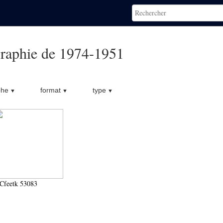
raphie de 1974-1951
phe
format
type
Cfeetk 53083