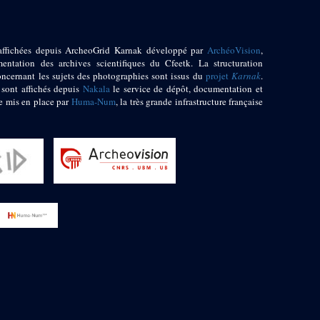
affichées depuis ArcheoGrid Karnak développé par
ArchéoVision
,
entation des archives scientifiques du Cfeetk. La structuration
oncernant les sujets des photographies sont issus du
projet
Karnak
.
 sont affichés depuis
Nakala
le service de dépôt, documentation et
e mis en place par
Huma-Num
, la très grande infrastructure française