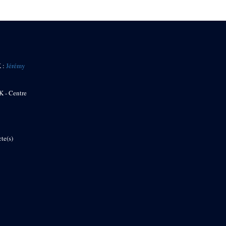
K :
Jérémy
K - Centre
te(s)