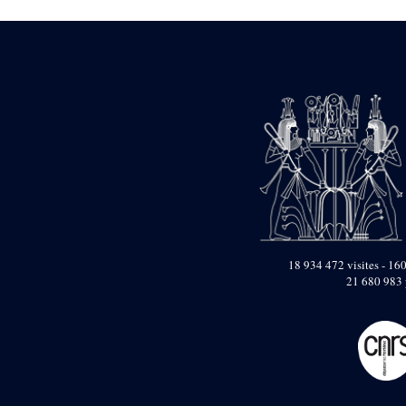
1946-1947 (2)
1947-1950 (1)
1947-1951 (118)
1947-1952 (255)
1948 (36)
1948-1954 (9)
1949 (44)
1950-1954 (1)
1951-1954 (2)
1952 (14)
1953-1954 (1)
1954 (3)
1954-1966 (3)
1955 ou apr?s 1955 (1)
1956-1958 (1)
18 934 472 visites - 160
1958 (1)
21 680 983 
1958-1967 (205)
1964-1967 (11)
1967 (7)
1968 (45)
1969 (75)
1970 (208)
1971 (175)