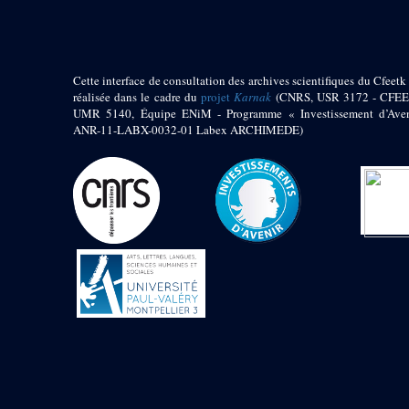
1972 (300)
1973 (473)
1974 (65)
1974-1951 (1)
Cette interface de consultation des archives scientifiques du Cfeetk 
1974-1975 (3)
réalisée dans le cadre du
projet
Karnak
(CNRS, USR 3172 - CFEE
1974-1979 (2)
UMR 5140, Équipe ENiM - Programme « Investissement d’Aven
1975 (46)
ANR-11-LABX-0032-01 Labex ARCHIMEDE)
1976 (74)
1977 (32)
1978 (26)
1979 (13)
1980 (43)
1980-1986 (20)
1980-1991 (33)
1981 (187)
1982 (33)
1982-1986 (3)
1982-1988 (1)
1983 (21)
1984 (86)
1985 (66)
1985-1986 (3)