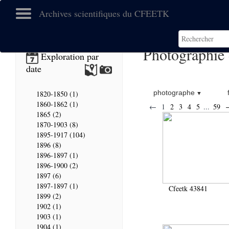
Archives scientifiques du CFEETK
Photographie
Exploration par
date
photographe
1820-1850 (1)
1860-1862 (1)
←
1
2
3
4
5
...
59
1865 (2)
1870-1903 (8)
1895-1917 (104)
1896 (8)
1896-1897 (1)
1896-1900 (2)
1897 (6)
1897-1897 (1)
Cfeetk 43841
1899 (2)
1902 (1)
1903 (1)
1904 (1)