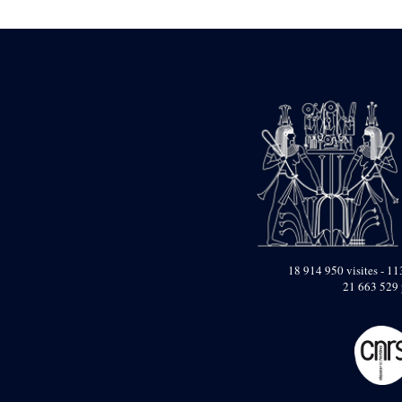
1946-1947 (2)
1947-1950 (1)
1947-1951 (118)
1947-1952 (255)
1948 (36)
1948-1954 (9)
1949 (44)
1950-1954 (1)
1951-1954 (2)
1952 (14)
1953-1954 (1)
1954 (3)
1954-1966 (3)
1955 ou apr?s 1955 (1)
1956-1958 (1)
18 914 950 visites - 113
1958 (1)
21 663 529 
1958-1967 (205)
1964-1967 (11)
1967 (7)
1968 (45)
1969 (75)
1970 (208)
1971 (175)