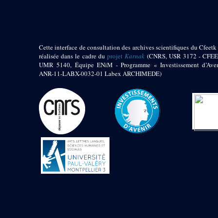
1972 (300)
1973 (473)
1974 (65)
1974-1951 (1)
Cette interface de consultation des archives scientifiques du Cfeetk 
1974-1975 (3)
réalisée dans le cadre du
projet
Karnak
(CNRS, USR 3172 - CFEE
1974-1979 (2)
UMR 5140, Équipe ENiM - Programme « Investissement d’Aven
1975 (46)
ANR-11-LABX-0032-01 Labex ARCHIMEDE)
1976 (74)
1977 (32)
1978 (26)
1979 (13)
1980 (43)
1980-1986 (20)
1980-1991 (33)
1981 (187)
1982 (33)
1982-1986 (3)
1982-1988 (1)
1983 (21)
1984 (86)
1985 (66)
1985-1986 (3)