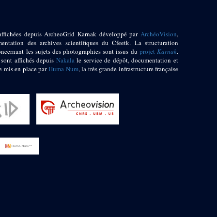
affichées depuis ArcheoGrid Karnak développé par
ArchéoVision
,
entation des archives scientifiques du Cfeetk. La structuration
oncernant les sujets des photographies sont issus du
projet
Karnak
.
 sont affichés depuis
Nakala
le service de dépôt, documentation et
e mis en place par
Huma-Num
, la très grande infrastructure française