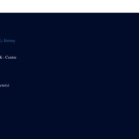
K :
Jérémy
K - Centre
cte(s)