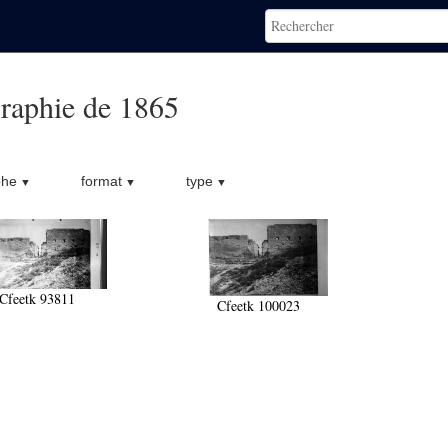
raphie de 1865
phe
format
type
Cfeetk 93811
Cfeetk 100023