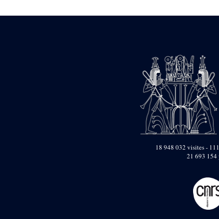
1946-1947 (2)
1947-1950 (1)
1947-1951 (118)
1947-1952 (255)
1948 (36)
1948-1954 (9)
1949 (44)
1950-1954 (1)
1951-1954 (2)
1952 (14)
1953-1954 (1)
1954 (3)
1954-1966 (3)
1955 ou apr?s 1955 (1)
1956-1958 (1)
18 948 032 visites - 111
1958 (1)
21 693 154 
1958-1967 (205)
1964-1967 (11)
1967 (7)
1968 (45)
1969 (75)
1970 (208)
1971 (175)