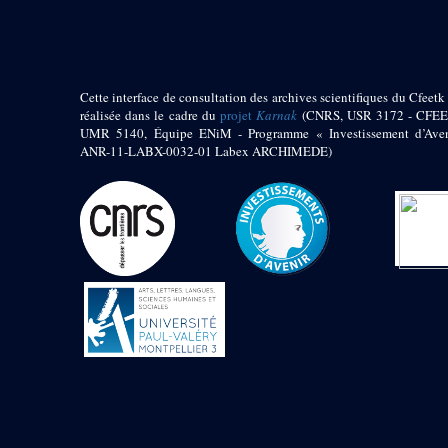
1972 (300)
1973 (473)
1974 (65)
1974-1951 (1)
Cette interface de consultation des archives scientifiques du Cfeetk 
1974-1975 (3)
réalisée dans le cadre du
projet
Karnak
(CNRS, USR 3172 - CFEE
1974-1979 (2)
UMR 5140, Équipe ENiM - Programme « Investissement d’Aven
1975 (46)
ANR-11-LABX-0032-01 Labex ARCHIMEDE)
1976 (74)
1977 (32)
1978 (26)
1979 (13)
1980 (43)
1980-1986 (20)
1980-1991 (33)
1981 (187)
1982 (33)
1982-1986 (3)
1982-1988 (1)
1983 (21)
1984 (86)
1985 (66)
1985-1986 (3)